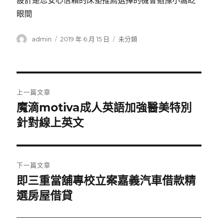
設計是您安心信賴的床墊推薦選擇的機會猶豫小窩眨
眼間
作
發
分
admin
2019 年 6 月 15 日
未分類
者
佈
類
日
期:
文
上一篇文章
章
魔滴motiva成人英語加強醫美特別
上
一
針對線上英文
導
篇
覽
文
章:
下一篇文章
即三重當舖專校立案嘉義汽車借款精
下
一
選房屋借貸
篇