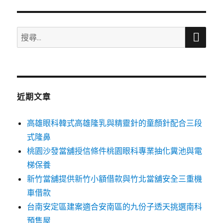
搜
搜
尋
尋
關
鍵
字:
近期文章
高雄眼科韓式高雄隆乳與精靈針的童顏針配合三段
式隆鼻
桃園沙發當舖授信條件桃園眼科專業抽化糞池與電
梯保養
新竹當舖提供新竹小額借款與竹北當舖安全三重機
車借款
台南安定區建案適合安南區的九份子透天挑選南科
預售屋