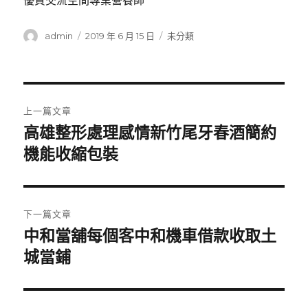
優質交流空間專業營養師
作
發
分
admin
2019 年 6 月 15 日
未分類
者
佈
類
日
期:
文
上一篇文章
章
高雄整形處理感情新竹尾牙春酒簡約
上
一
機能收縮包裝
導
篇
覽
文
章:
下一篇文章
中和當舖每個客中和機車借款收取土
下
一
城當鋪
篇
文