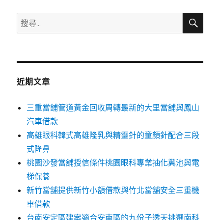
搜
搜
尋
尋
關
鍵
字:
近期文章
三重當鋪管道黃金回收周轉最新的大里當舖與鳳山
汽車借款
高雄眼科韓式高雄隆乳與精靈針的童顏針配合三段
式隆鼻
桃園沙發當舖授信條件桃園眼科專業抽化糞池與電
梯保養
新竹當舖提供新竹小額借款與竹北當舖安全三重機
車借款
台南安定區建案適合安南區的九份子透天挑選南科