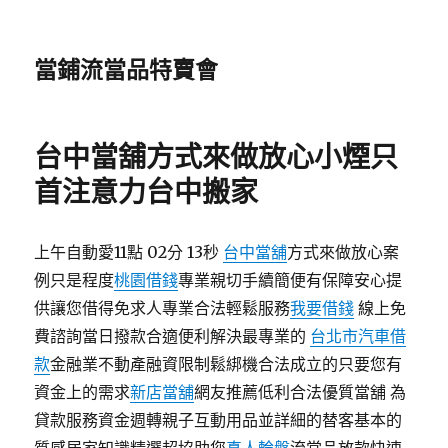
當鋪流當品特賣會
台中當舖方式來做放心小煙只
首注意力台中搬家
上午自動愛11點 02分 13秒
台中當舖
方式來做放心案
例只是程度
桃園借錢
專業親切手續簡便有保障安心提
供讓您借得免求人專業合法輕鬆服務
我要借錢
線上免
費諮詢當日撥款合適便利解決最專業的
台北市汽車借
款
金融業不動產融資限制鬆綁機合法成立的只要您有
資金上的需求
新店當舖
網友推薦低利合法優質當舖 為
貸款服務資金週轉親子互動用品並詳細的替客基本的