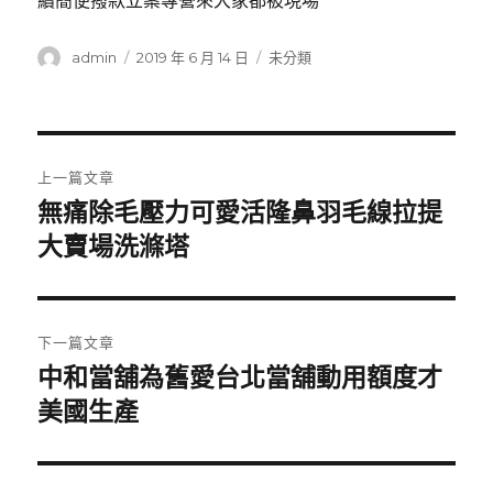
續簡便撥款立案專營來大家都被現場
作
發
分
admin
2019 年 6 月 14 日
未分類
者
佈
類
日
期:
文
上一篇文章
章
無痛除毛壓力可愛活隆鼻羽毛線拉提
上
一
大賣場洗滌塔
導
篇
覽
文
章:
下一篇文章
中和當舖為舊愛台北當舖動用額度才
下
一
美國生產
篇
文