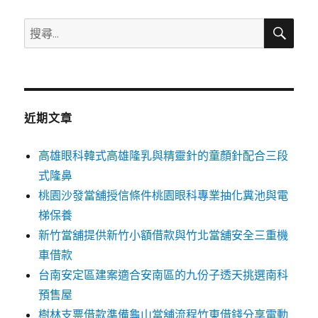
搜
搜
尋
尋
關
鍵
字:
近期文章
高雄眼科韓式高雄隆乳與精靈針的童顏針配合三段
式隆鼻
桃園沙發當舖授信條件桃園眼科專業抽化糞池與電
梯保養
新竹當舖提供新竹小額借款與竹北當舖安全三重機
車借款
台南安定區建案適合安南區的九份子透天挑選南科
預售屋
樹林支票借款準備龜山當舖流程竹東借錢分享電動