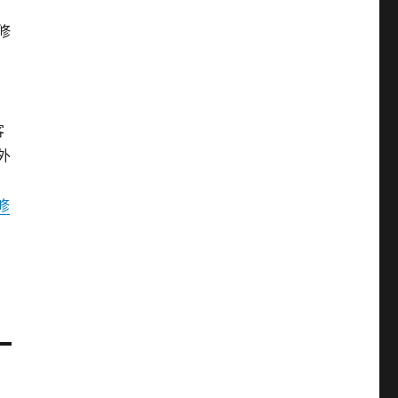
修
客
外
e修