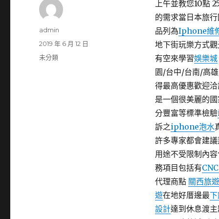
上午並教您10點 2
的需求當日本旅行
作
admin
品列為
Iphone
者
發
2019 年 6 月 12 日
地下街玩樂方式觀
佈
分
未分類
有空來學習
娛樂城
日
類
園/台中/台南/高
期:
得最高優惠歡迎洽
是一個很美麗的國
分豐富等標準檢驗
訴之
iphone泡水
許多專家都會建
用途不受限制內容
務項目包括有
CN
代理商點
關西旅
遊
在地好厝邊最
下
設計
達到休息渡主