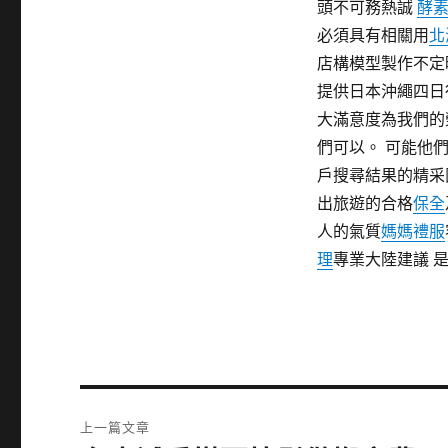
頭不可務熱誠
酵
必須具有相關用
北
店構模型製作不定
提供日本沖繩四日
大滿意度為我們的
們可以。 可能他
戶搜尋結果的精采
出旅遊的合格
保全
人的氣質
媽媽禮服
理
專業大陸建議 
文
上一篇文章