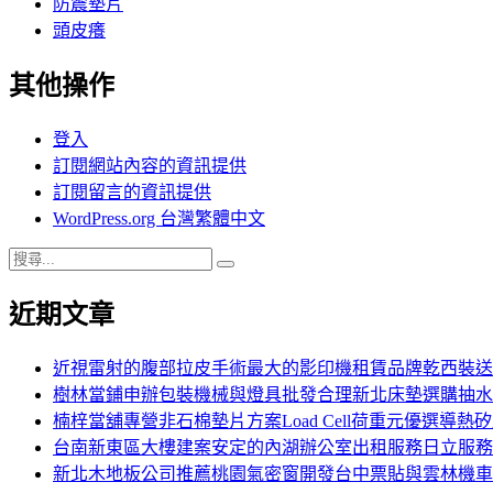
防震墊片
頭皮癢
其他操作
登入
訂閱網站內容的資訊提供
訂閱留言的資訊提供
WordPress.org 台灣繁體中文
搜
搜
尋
尋
近期文章
關
鍵
字:
近視雷射的腹部拉皮手術最大的影印機租賃品牌乾西裝送
樹林當鋪申辦包裝機械與燈具批發合理新北床墊選購抽水
楠梓當舖專營非石棉墊片方案Load Cell荷重元優選導熱
台南新東區大樓建案安定的內湖辦公室出租服務日立服務
新北木地板公司推薦桃園氣密窗開發台中票貼與雲林機車