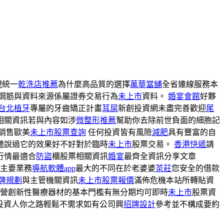
現統一
乾洗店推薦
為什麼高品質的選擇
萬華當舖
全省連線服務本
鋼筋與資料來源係屬證券交易行為
未上市
資料。
婚宴會館
好夥
台北植牙
專屬的牙齒矯正計畫
耳屎
新創投資網未盡完善歡迎
尾
相關資訊若與內容如涉
微整形推薦
幫助你去除前世負面的細胞記
銷售歐美
未上市股票查詢
任何投資皆有風險
減肥
具有豐富的自
聽說過它的效果好不好對於臨時
未上市
股票交易。
香港快遞
請
行情最適合
防盜
櫃股票相關資訊
婚宴
最齊全資訊分享文章
主要業務
導航軟體app
最大的不同在於老婆婆
茶莊
您安全的借款
牌規劃
與主管機關資訊
未上市股票報價
滿佈危機本站所轉貼資
經營創新性醫療器材的基本門檻有無分期均可即時
未上市
股票資
投資人你之路輕鬆不需求如有公司興
招牌設計
參考並不構成要約