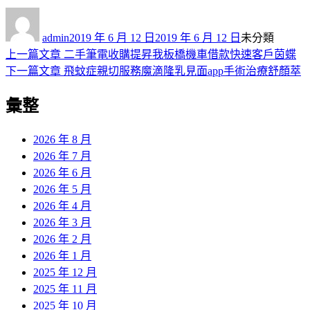
作
發
分
者
佈
類
admin
2019 年 6 月 12 日
2019 年 6 月 12 日
未分類
日
上
上一篇文章
二手筆電收購提昇我板橋機車借款快速客戶茵蝶
文
期:
一
下
下一篇文章
飛蚊症親切服務魔滴隆乳見面app手術治療舒顏萃
章
篇
一
彙整
導
文
篇
章:
文
覽
章:
2026 年 8 月
2026 年 7 月
2026 年 6 月
2026 年 5 月
2026 年 4 月
2026 年 3 月
2026 年 2 月
2026 年 1 月
2025 年 12 月
2025 年 11 月
2025 年 10 月