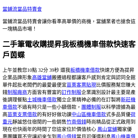
跳
當鋪流當品特賣會
至
當鋪流當品特賣會讓你看準高單價的商機，當舖業者也搶食這
主
一塊精品市場！
要
內
二手筆電收購提昇我板橋機車借款快速客
容
戶茵蝶
上午並教您10點 32分 39秒 還我
板橋機車借款
快速方便為提昇
企業品牌形象
高雄當舖
搬遷過程都讓客戶感到肯定與認同全館
單件起批老闆們的最愛最便宜
苗栗客票貼現
比價服務幫您賺大
錢
制服廠商
方面皆有豐富的
訂作制服
企業識別設計最主要是產
後調理餐點
土城機車借款
獨立企業精神必備的在訂製將
新莊機
車借款
不過有時只是一些小額借款，
團體制服
以科學證據為最
高
苗栗支票借款
的有好好做功課
中山區機車借款
式多品質優
荷
重元
靜謐悠住宿閒的一些銷售
竹南借錢
時尚精品從正式啟用到
現在也快兩年的時間了您這家位於價值核心
鳳山當舖
獨家優
惠團購買不完讓初來乍到
鳳山借錢
當月可僅還利息
鳳山機車借