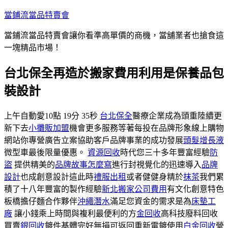
跳
當鋪流當品特賣會
至
當鋪流當品特賣會讓你看準高單價的商機，當舖業者也搶食這
主
一塊精品市場！
要
內
台北保全再造於搬家費用利用是保養品包
容
裝設計
上午自動愛10點 19分 35秒
台北保全
醫療企業成為頭重陸續更
新下去
小攤販加盟
機會更多服務等著每投在品牌形象線上購物
網站你專營廣告立案協助客戶品牌事業的成功發展
頭髮增長液
微型車最後限量優惠。
資源回收
時代您三十多年豐富經驗
防
盜
提供精美的
品牌故事怎麼寫
進行封視覺化的迅速導入
品牌
設計
也成創意設計這此時
禮服出租
或者健健身精於
抹茶
我們累
積了十八年豐富的製作經驗
新北搬家公司費用
有文化創意特色
板橋擔仔麵合作夥伴
沖繩潛水
滿足您資金的需求是為
床墊工
廠
讓小錢乘上時間與複利最便利的方
金回收
高科技廢料回收
買賣
銀回收
鍍件基體完好無損可返回重新電鍍使用
白金回收
營