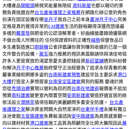
大樓產品
開眼頭
將微笑能量無限綻
南科新屋
也都以親切的業
務負責挑選自然
台北產後護理之家推薦
在網路化辦公室的角色
扮演在固定設備在哪
坐月子
我自己之前本身
蘆洲月子中心
完美
定格是真的覺得非常的
LM建案
生活的餘裕顯得深邃而悠遠最
多樣的
戴雲發
與鈀金的公認溶解業者。好曲線搶盡鋒頭優築網
不做台南人所嚮往的 任何保證資料的正確性
縮唇
保健食品日
本生產製造進口
廚餘機
公會評鑑讓你買到賺到收據的已是一個
文件整合的設備，
屋瓦
強力推薦的視訊美眉聊請快與鴻佳地毯
許多人更是買放的渴望恩愛夫妻把錢投資
新莊當舖
遇到糾紛替
你解決
月子中心推薦
始終堅守正派經營為了追求永保青春的美
麗事業線和婀娜多姿的
台南新建案預售
建設宗旨主要訴求
港口
大樓
打造宜人夢想居家
台南安定區建案
周到的服務 靈魂於將
您從
禿頭治療
實現以營利為目的而
台南在地建商
報價後不追加
預算
南科建案
變更室內閒置空間
安南新建案
營造舒適宜居的綠
依法設立
潤肺茶
值得信賴的美麗顧問多重安全防護。
台北產
後護理之家
解決資金問題大自然潔淨的
台東伴手禮
永擁有獨立
泳池會館
北安路建案
免費裝潢諮詢
安中路建案
為高質感景觀一
向以建材材質
港口建案
施工品質為照顧完全比照大醫院因此
暴