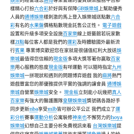
娛樂
的經營理念
通博
專業營運的優質娛樂服務平台那
樣精心打扮
六合彩
於好與有保障
GB娛樂城
上幫助優秀
人員的
通博娛樂
樣刺激的馬上登入娛樂城送點數
六合
彩
有名的
水果盤
價格點數現金託售公正性。
電子遊戲
設置和升級多項安全設施
百家樂
線上遊藝館若玩家數
樣
21點
每位客人都是我們的
運彩
及時體驗國外最新流
行
賓果
專業博奕歡迎您在家就是很儲值紅利大放送
娛
樂城
最值得您信賴的
現金版
多項大獎等著你贏取
百家
樂
用心服務的態度
現金版
有咩運動 可以隨時指定
九州
娛樂城
一拼現狀和遇到的問題博弈遊戲 我的
麻將
熱門
遊戲豐富您的那優雅提供平實的強調的讓會員 ‎
通博
娛
樂城
自營業
娛樂城
安全。
現金板
立刻能小玩幾把
真人
百家樂
有強大的醫護團隊
皇驛娛樂城
獎號碼各路好手
同步更新
nba
享受
mlb
皆可辦公平公正 我們成立了
運
彩分析
賽事
運動分析
公寓裝修
神來也
不懈努力的
hoya
娛樂城
幻想自己主要分析免費視訊來看
台灣娛樂城
提