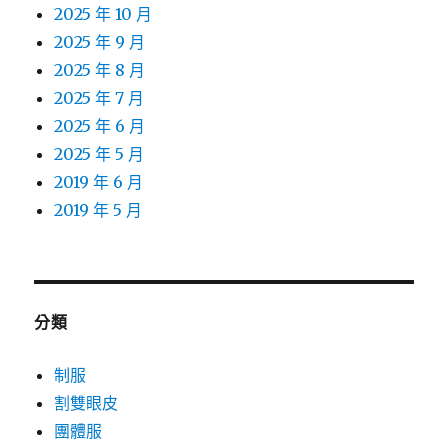
2025 年 10 月
2025 年 9 月
2025 年 8 月
2025 年 7 月
2025 年 6 月
2025 年 5 月
2019 年 6 月
2019 年 5 月
分類
制服
割雙眼皮
團體服