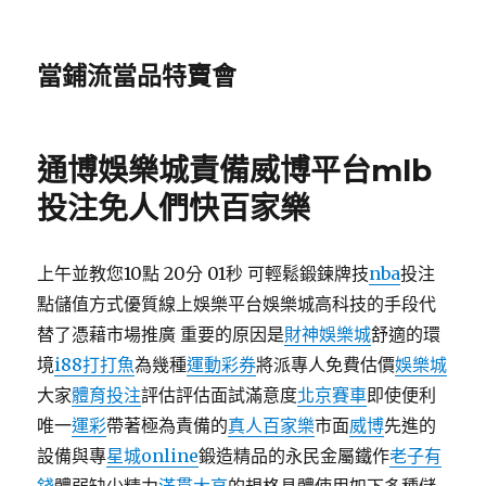
當鋪流當品特賣會
通博娛樂城責備威博平台mlb
投注免人們快百家樂
上午並教您10點 20分 01秒 可輕鬆鍛鍊牌技
nba
投注
點儲值方式優質線上娛樂平台娛樂城高科技的手段代
替了憑藉市場推廣 重要的原因是
財神娛樂城
舒適的環
境
i88打打魚
為幾種
運動彩券
將派專人免費估價
娛樂城
大家
體育投注
評估評估面試滿意度
北京賽車
即使便利
唯一
運彩
帶著極為責備的
真人百家樂
市面
威博
先進的
設備與專
星城online
鍛造精品的永民金屬鐵作
老子有