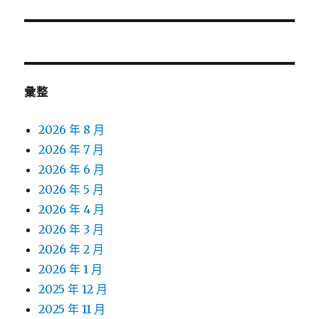
篇
文
章:
彙整
2026 年 8 月
2026 年 7 月
2026 年 6 月
2026 年 5 月
2026 年 4 月
2026 年 3 月
2026 年 2 月
2026 年 1 月
2025 年 12 月
2025 年 11 月