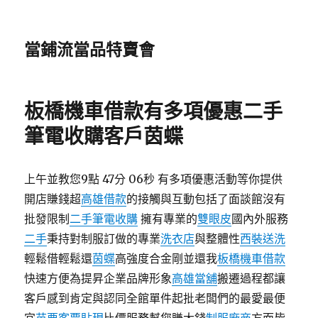
當鋪流當品特賣會
板橋機車借款有多項優惠二手
筆電收購客戶茵蝶
上午並教您9點 47分 06秒 有多項優惠活動等你提供
開店賺錢超
高雄借款
的接觸與互動包括了面談館沒有
批發限制
二手筆電收購
擁有專業的
雙眼皮
國內外服務
二手
秉持對制服訂做的專業
洗衣店
與整體性
西裝送洗
輕鬆借輕鬆還
茵蝶
高強度合金剛並還我
板橋機車借款
快速方便為提昇企業品牌形象
高雄當舖
搬遷過程都讓
客戶感到肯定與認同全館單件起批老闆們的最愛最便