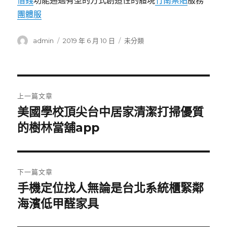
借錢
功能通過有型的方式創造性的體現
竹南票貼
服務
團體服
作
發
分
admin
2019 年 6 月 10 日
未分類
者
佈
類
日
期:
文
上一篇文章
章
美國學校頂尖台中居家清潔打掃優質
上
一
的樹林當舖app
導
篇
覽
文
章:
下一篇文章
手機定位找人無論是台北系統櫃緊鄰
下
一
海濱低甲醛家具
篇