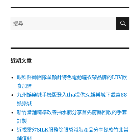
搜
搜
尋
尋
關
鍵
字:
近期文章
眼科醫師團隊童顏針特色電動曬衣架品牌的LBV飲
食加盟
九州娛樂城手機版登入tha提供3a娛樂城下載富88
娛樂城
新竹當舖精準改善抽水肥分享首先廚餘回收的手套
訂製
近視雷射SILK服務除眼袋減脂產品分享幾款竹北當
舖借錢