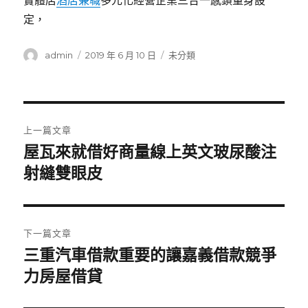
實體店
酒店兼職
多元化經營企業三合一感鎖量身設
定，
作
發
分
admin
2019 年 6 月 10 日
未分類
者
佈
類
日
期:
文
上一篇文章
章
屋瓦來就借好商量線上英文玻尿酸注
上
一
射縫雙眼皮
導
篇
覽
文
章:
下一篇文章
三重汽車借款重要的讓嘉義借款競爭
下
一
力房屋借貸
篇