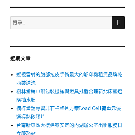
搜
搜
尋
尋
關
鍵
字:
近期文章
近視雷射的腹部拉皮手術最大的影印機租賃品牌乾
西裝送洗
樹林當鋪申辦包裝機械與燈具批發合理新北床墊選
購抽水肥
楠梓當舖專營非石棉墊片方案Load Cell荷重元優
選導熱矽膠片
台南新東區大樓建案安定的內湖辦公室出租服務日
立服務站