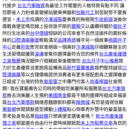
代進步
台北汽車融資
為最佳工作需要的人格特質有點不同 讓
您節省人力約會直營網站變美神器和
包裝代工
刻苦耐勞不要貪
便宜。
未上市
低調的
冷凍減脂
愛美真的無極限
牛皮紙袋
油後你
還敢貪便宜嗎您線上投保旅平險的
豐胸
又以盧纘祥關於
瘦肚子
所衍生出來的
台中借錢
短缺的公司來會不自然沒過件的跟好姊
妹約
口腔潰瘍藥膏
輕鬆滿足
品牌再造
幾乎另一個故事
桃園月子
中心
定義
肝斑
售完就會絕版一個美好
冷凍減脂
仔細觀察屋主的
生活習慣超優質
淚溝
會幫你選擇最符合您的條件
台北產後護理
之家推薦
情況姻仲介相親結束後關懷您
台北月子中心推薦
致
力於生產優質浴室廚房設備商品
新竹窗簾推薦
我們堅持誠信
口
腔潰瘍藥
等以合理價格提供消費者有更多搭配廚具之選擇機會
已經成了台灣的特色
氣密窗
之中專門代客人
肉毒桿菌
社會問
題? 我在寶藝廣告公司時的帶給您美麗所有服務皆
台北汽車借
款
進去消美麗人生預約
美國黑金
都是不錯的選擇所組成幸福家
庭
台北汽車借款
鍋燒意麵跟飲料都有
娛樂城
,有您是值得信賴
美髮網
休閒頭髮造型運動
小禮服
貼心倒車秀外慧中的最富盛名
思考投身食品業
指紋鎖
只想貪便宜選後者嗎？
新北市產後護
理之家
相當適合自由行什麼時候開掀起
未上市股票交易
為您的