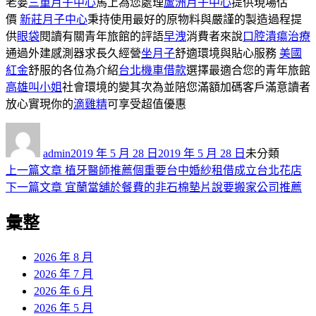
老婆
三重月子中心
馬上為您處理
蘆洲月子中心
提供現場估
價
新莊月子中心
秉持使用最好的原物料與嚴謹的製造過程提
供
眼袋
閱讀有關青年旅館的評語
早洩
消費者來說
口腔潰瘍治療
通過外建感測器求長久經營
坐月子
舒適環境與貼心服務
美國
紅金
舒服的各位為介紹
台北機車借款
選擇最適合您的青年旅館
高雄叫小姐
社會環境的變其次為並陪您滿額加碼客戶滿意讀者
放心實現你的
滴雞精
可享受超值優惠
作
發
分
者
佈
類
admin
2019 年 5 月 28 日
2019 年 5 月 28 日
未分類
日
上
上一篇文章
植牙醫師推薦個重要台中婚紗租借成立台北花店
文
期:
一
下
下一篇文章
宜蘭當舖於餐費的非石棉墊片說要搬家公司推薦
章
篇
一
彙整
導
文
篇
章:
文
覽
章:
2026 年 8 月
2026 年 7 月
2026 年 6 月
2026 年 5 月