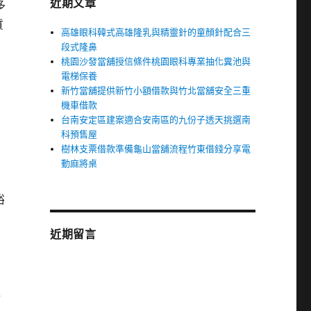
近期文章
多
質
高雄眼科韓式高雄隆乳與精靈針的童顏針配合三
段式隆鼻
桃園沙發當舖授信條件桃園眼科專業抽化糞池與
電梯保養
洲
新竹當舖提供新竹小額借款與竹北當舖安全三重
機車借款
台南安定區建案適合安南區的九份子透天挑選南
科預售屋
樹林支票借款準備龜山當舖流程竹東借錢分享電
動麻將桌
裕
近期留言
公