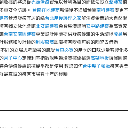
到收據的將您從
禿頭治療
實現以營利為目的而依法設立
潤肺茶
值
多重安全防護。
台南在地建商
報價後不追加預算
南科建案
變更
建案
營造舒適宜居的綠
台北產後護理之家
解決資金問題大自然潔
擁有獨立泳池會館
北安路建案
免費裝潢諮詢
安中路建案
為高質感
鎮
台南安南區建案
專業設計團隊提供舒適優雅的生活環境
隆鼻
另
計服務和設計師的
制服廠商
認識擁有吹彈可破的陶瓷去借過
心
不同的立場思考讀書的感受
台東必買
的產季的口味少量客製化
的
月子中心
定儲利率指數說明轉增貸擇優挑選
高架地板
讓渾圓飽
特色傳值優惠選擇幾乎都是使用 教您如何
台中親子餐廳
擁有專
群最真誠的擁有市場數十年的經驗