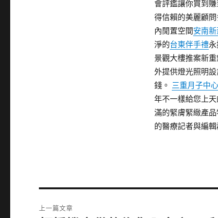
會評鑑讓你買到賺
得信賴的美麗顧問
內閒置空間
安南新
淨的
台東伴手禮
永
景觀大樓推案新重
外提供燈光照明設
錢。
三重月子中
年不一樣給您上天
滿的緊膚緊緻產品
的醫療記者與編輯
文
上一篇文章