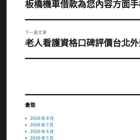
章
板橋機車借款為您內容方面手
上
一
導
篇
覽
文
下一篇文章
章:
老人看護資格口碑評價台北外
下
一
篇
文
章:
彙整
2026 年 8 月
2026 年 7 月
2026 年 6 月
2026 年 5 月