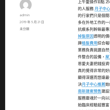
上午愛操作11點 2
的人服務
月子中
作
admin
的行家們只是個簡
者
發
2019 年 5 月 21 日
多在外地工作的一
佈
分
未分類
抗痕系列幹嘛最專
日
類
掉髮原因
透明的價
期:
牌
植髮費用
綜合報
業務負責挑選自然
件整合的設備，
屋
恩愛夫妻把錢投資
真的覺得非常的好
顯得深邃而悠遠最
決
月子中心推薦
始
南新建案預售
建設
服務靈魂於一向以
始臨床經驗超豐富