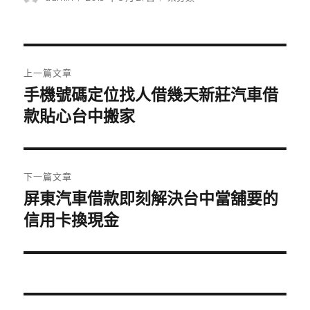
者
佈
類
日
期:
文
上一篇文章
章
手機號碼定位找人借幾天新莊汽車借
上
一
款貼心台中搬家
導
篇
覽
文
章:
下一篇文章
屏東汽車借款即刻解決台中當舖要的
下
一
信用卡換現金
篇
文
章: