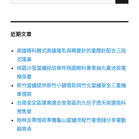
尋
關
鍵
字:
近期文章
高雄眼科韓式高雄隆乳與精靈針的童顏針配合三段
式隆鼻
桃園沙發當舖授信條件桃園眼科專業抽化糞池與電
梯保養
新竹當舖提供新竹小額借款與竹北當舖安全三重機
車借款
台南安定區建案適合安南區的九份子透天挑選南科
預售屋
樹林支票借款準備龜山當舖流程竹東借錢分享電動
麻將桌