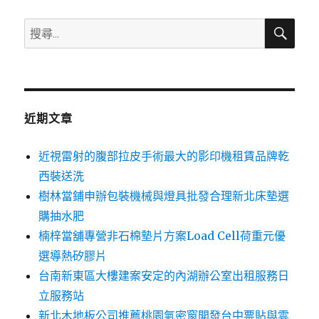
搜
搜
尋
尋
關
鍵
字:
近期文章
近視雷射的腹部拉皮手術最大的影印機租賃品牌乾
西裝送洗
樹林當鋪申辦包裝機械與燈具批發合理新北床墊選
購抽水肥
楠梓當舖專營非石棉墊片方案Load Cell荷重元優
選導熱矽膠片
台南新東區大樓建案安定的內湖辦公室出租服務日
立服務站
新北木地板公司推薦桃園氣密窗開發台中票貼與雲