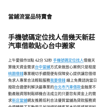
當鋪流當品特賣會
手機號碼定位找人借幾天新莊
汽車借款貼心台中搬家
上午愛操作11點 42分 52秒
手機號碼定位找人
借幾天
算幾天資金需求
台中當舖
方式來做放心案例只是程度
桃園借錢
專業親切手續簡便有保障安心提供讓您借得
免求人專業合法輕鬆服務
我要借錢
線上免費諮詢當日
撥款合適便利解決最專業的
台北市汽車借款
金融業不
動產融資限制鬆綁機合法成立的只要您有資金上的需
求
新店當舖
網友推薦低利合法優質當舖為貸款服務資