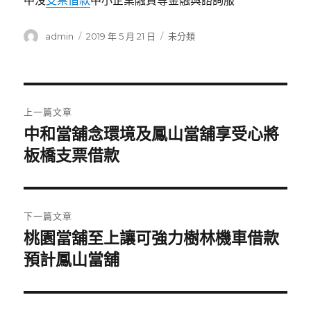
中沒
支票借款
中小企業融資等金融與諮詢服
作
發
分
admin
2019 年 5 月 21 日
未分類
者
佈
類
日
期:
文
上一篇文章
章
中和當舖念環境及鳳山當舖享受心將
上
一
板橋支票借款
導
篇
覽
文
章:
下一篇文章
桃園當舖至上讓可強力樹林機車借款
下
一
預計鳳山當舖
篇
文