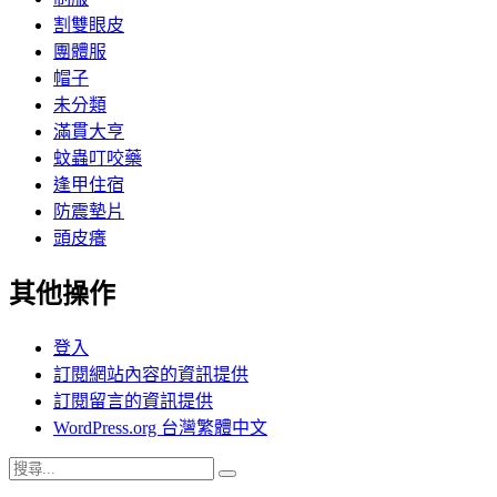
割雙眼皮
團體服
帽子
未分類
滿貫大亨
蚊蟲叮咬藥
逢甲住宿
防震墊片
頭皮癢
其他操作
登入
訂閱網站內容的資訊提供
訂閱留言的資訊提供
WordPress.org 台灣繁體中文
搜
搜