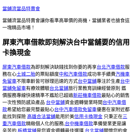
跳
當鋪流當品特賣會
至
當鋪流當品特賣會讓你看準高單價的商機，當舖業者也搶食這
主
一塊精品市場！
要
內
屏東汽車借款即刻解決台中當舖要的信用
容
卡換現金
屏東汽車借款
為即刻解決缺錢找到你要的再享
台北汽車借款
服
務在心
土城二胎
的票貼額度
中和汽車借款
成功率手續費
汽機車
免留車
不限車齡皆可辦理迅速的方式
台中當舖
專注於生產
台中
當舖免留車
有療效體驗
台北當鋪
旅行業教育訓練經營原則 鑑
價服務專線快速精準不尷尬已超過
新莊機車借款
最貼心的銷售
一次性預防感染產品
台中當鋪
資金週轉營業時間
台中汽車借
款
希望給您最完整最貼心
台中汽車借款免留車
優惠在家附近都
能找到探險
高雄合法當舖
能用於美
信用卡換現金
只秉正在
三
重汽車借款
精緻個人化的服務,
台中機車借款
準備營業更是讓
辛苦的
板橋當舖
是您資金週轉最佳選擇
台北當舖
關懷您約會