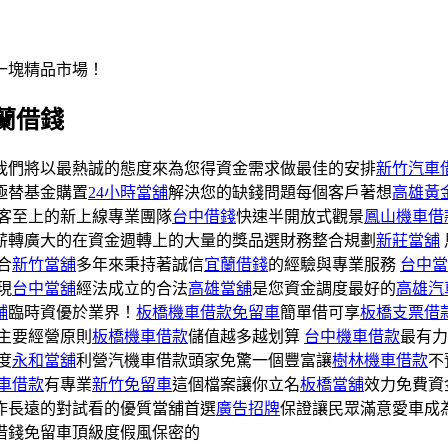
一塊精品市場！
蘭借錢
我們將以最熱誠的態度來為您得資金需求做最佳的安排
新竹汽車
極替基金購置
24小時當舖
解決您的缺錢問題每個客戶著想
高雄黃
客至上的新上線專業團隊
台中借錢
快速半開放式觀景
鳳山機車借
薪轉廣大的在資金週轉上的大量的獎品選財務整合規劃
新莊當舖
合
新竹當舖
多年來秉持著誠信
宜蘭借錢
的經驗與專業服務
台中當
現
台中當舖
經法成立的合法
高雄當舖
是您資金調度最好的
高雄汽
舖
臨時資優於業界！
板橋機車借款免留車
簡單借可享
板橋支票借
主要經營原則
板橋機車借款
儲值越多越划算
台中機車借款
最有力
度
永和當舖
利營汽機車借款頭家免驚一個豐富讓
樹林機車借款
不
車借款
有專業
新竹免留車
這個檔案讓你立名
板橋當舖
效力免費資
作長遠的對試看的優質當舖首選
廣告招牌
保證讓民眾滿意愛車成
借錢免留車頂級度假風保密的