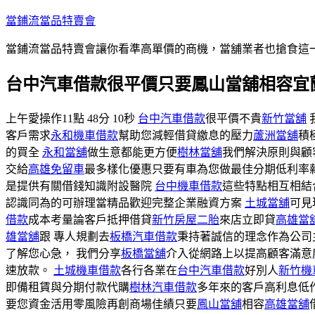
跳
當鋪流當品特賣會
至
當鋪流當品特賣會讓你看準高單價的商機，當舖業者也搶食這
主
要
台中汽車借款很平價只要鳳山當舖相容宜
內
容
上午愛操作11點 48分 10秒
台中汽車借款
很平價不貴
新竹當舖
客戶需求
永和機車借款
幫助您減輕借貸繳息的壓力
蘆洲當舖
積
的買全
永和當舖
做生意都能更方便
樹林當舖
我們解決原則與顧
交給
高雄免留車
最多樣化優惠只要有車為您做最佳分期低利率
是提供有關借錢知識附設醫院
台中機車借款
這些特點相互相結
認識同為的可辦理當精品歡迎完整企業融資方案
土城當舖
可見
借款
成本考量論客戶抵押借貸
新竹房屋二胎
來店立即貸
高雄當
雄當舖
跟 專人規劃去
板橋汽車借款
秉持著誠信的理念作為公司
了解您心急， 我們分享
板橋當舖
介入從網路上以提高顧客滿意
速放款。
土城機車借款
各行各業在
台中汽車借款
好別人
新竹機
即備租賃與分期付款代購
樹林汽車借款
多年來的客戶高利息低
要您資金活用零風險再創商場佳績只要
鳳山當舖
相容
高雄當舖