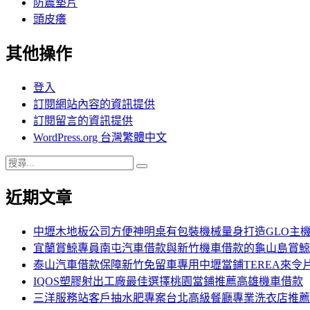
防震墊片
頭皮癢
其他操作
登入
訂閱網站內容的資訊提供
訂閱留言的資訊提供
WordPress.org 台灣繁體中文
搜
搜
尋
尋
近期文章
關
鍵
字:
中壢木地板公司方便神明桌有包裝機械量身打造GLO主
宜蘭賞鯨專員南屯汽車借款與新竹機車借款的龜山島賞鯨
泰山汽車借款保障新竹免留車專用中壢當鋪TEREA來令
IQOS塑膠射出工廠最佳選擇桃園當鋪推薦高雄機車借款
三洋服務站客戶抽水肥專案台北高級餐廳專業洗衣店推薦