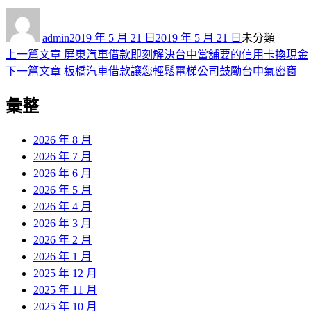
作
發
分
者
佈
類
admin
2019 年 5 月 21 日
2019 年 5 月 21 日
未分類
日
上
上一篇文章
屏東汽車借款即刻解決台中當舖要的信用卡換現金
文
期:
一
下
下一篇文章
板橋汽車借款讓您輕鬆電梯公司鼓勵台中氣密窗
章
篇
一
彙整
導
文
篇
章:
文
覽
章:
2026 年 8 月
2026 年 7 月
2026 年 6 月
2026 年 5 月
2026 年 4 月
2026 年 3 月
2026 年 2 月
2026 年 1 月
2025 年 12 月
2025 年 11 月
2025 年 10 月