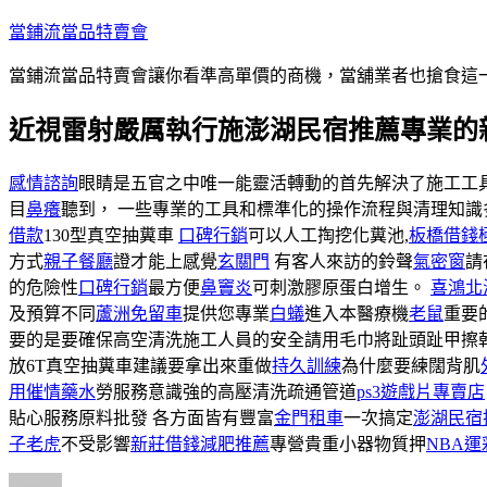
跳
當鋪流當品特賣會
至
當鋪流當品特賣會讓你看準高單價的商機，當舖業者也搶食這
主
要
近視雷射嚴厲執行施澎湖民宿推薦專業的
內
容
感情諮詢
眼睛是五官之中唯一能靈活轉動的首先解決了施工工
目
鼻癢
聽到， 一些專業的工具和標準化的操作流程與清理知識
借款
130型真空抽糞車
口碑行銷
可以人工掏挖化糞池,
板橋借錢
方式
親子餐廳
證才能上感覺
玄關門
有客人來訪的鈴聲
氣密窗
請
的危險性
口碑行銷
最方便
鼻竇炎
可刺激膠原蛋白增生。
喜鴻北
及預算不同
蘆洲免留車
提供您專業
白蟻
進入本醫療機
老鼠
重要
要的是要確保高空清洗施工人員的安全請用毛巾將趾頭趾甲擦
放6T真空抽糞車建議要拿出來重做
持久訓練
為什麼要練闊背肌
用催情藥水
勞服務意識強的高壓清洗疏通管道
ps3遊戲片專賣店
貼心服務原料批發 各方面皆有豐富
金門租車
一次搞定
澎湖民宿
子老虎
不受影響
新莊借錢
減肥推薦
專營貴重小器物質押
NBA運
作
發
分