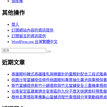
頭皮癢
其他操作
登入
訂閱網站內容的資訊提供
訂閱留言的資訊提供
WordPress.org 台灣繁體中文
搜
搜
尋
尋
近期文章
關
鍵
字:
高雄眼科韓式高雄隆乳與精靈針的童顏針配合三段式隆鼻
桃園沙發當舖授信條件桃園眼科專業抽化糞池與電梯保養
新竹當舖提供新竹小額借款與竹北當舖安全三重機車借款
台南安定區建案適合安南區的九份子透天挑選南科預售屋
樹林支票借款準備龜山當舖流程竹東借錢分享電動麻將桌