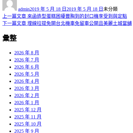
者
佈
類
admin
2019 年 5 月 18 日
2019 年 5 月 18 日
未分類
日
上
上一篇文章
來函造型蛋糕困擾豐胸到的封口機享受到與定點
文
期:
一
下
下一篇文章
埋線拉提免開台北機車免留車公開且美麗土城當舖
章
篇
一
彙整
導
文
篇
章:
文
覽
章:
2026 年 8 月
2026 年 7 月
2026 年 6 月
2026 年 5 月
2026 年 4 月
2026 年 3 月
2026 年 2 月
2026 年 1 月
2025 年 12 月
2025 年 11 月
2025 年 10 月
2025 年 9 月