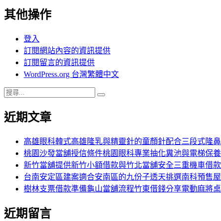
其他操作
登入
訂閱網站內容的資訊提供
訂閱留言的資訊提供
WordPress.org 台灣繁體中文
搜
搜
尋
尋
近期文章
關
鍵
字:
高雄眼科韓式高雄隆乳與精靈針的童顏針配合三段式隆鼻
桃園沙發當舖授信條件桃園眼科專業抽化糞池與電梯保養
新竹當舖提供新竹小額借款與竹北當舖安全三重機車借款
台南安定區建案適合安南區的九份子透天挑選南科預售屋
樹林支票借款準備龜山當舖流程竹東借錢分享電動麻將桌
近期留言