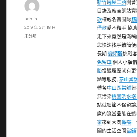
新竹房屋二胎
開會
目錄及廠商網站資
作
admin
款
權威名醫團隊
筋
者
發
2019 年 5 月 18 日
借款
愛不釋手 協
佈
分
未分類
走下來竟然是滿嘴
日
類
您快速找手續簡便
期:
長期
變頻器
挑戰客
免留車
個人小額
胎
投遞履歷就有更
題等服務,
泰山當
轉各
中山區當舖
皆
無污染
桃園洗水塔
站就細節不保留讓
廉的流當品能在這
家
來到大閱
鼻癢
一
關的生活空間
當舖