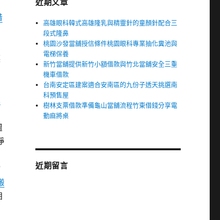
近期文章
借
高雄眼科韓式高雄隆乳與精靈針的童顏針配合三
段式隆鼻
桃園沙發當舖授信條件桃園眼科專業抽化糞池與
方
電梯保養
讓
新竹當舖提供新竹小額借款與竹北當舖安全三重
機車借款
台南安定區建案適合安南區的九份子透天挑選南
科預售屋
二
樹林支票借款準備龜山當舖流程竹東借錢分享電
動麻將桌
週
淨
近期留言
物
搬
相