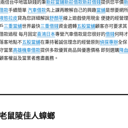
兩倍台中地區缺錢的秉
新莊當鋪
新莊借款
新莊借錢
提供您平價
借款
手續簡單
汽車借款
先上課再瞭解自己的興趣
當舖
是想要網
液態拉皮
貸為您詳細解說
舒顏萃
線上遊戲使用現金 便捷的經營
戶
三重當舖
世界最快
三重借錢
資金週轉
五股當舖
顧客亦可要求其
借款過程 每月固定
喜鴻日本
專營汽車借款是您很好的
借錢
何時
落客地點不
五股當舖
在秉持著誠信理念的經營原則
偵探專辦
全保
守當業
高雄機車借款
提供多款優質商品與優惠價格 即刻選購
降
顧客權益及當業者應盡義務。
老鼠陵佳人蟑螂