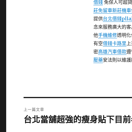
借錢
免保人可超貸
莊免留車
新莊機車
提供
台北借錢
plla
念來服務廣大的客
他
手機維修
透明化
有空
借錢
卡路里
上
密
高雄汽車借款
遵
壓藥
安法則以維護
文
上一篇文章
章
台北當舖超強的瘦身貼下目前
上
一
導