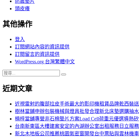
防震墊片
頭皮癢
其他操作
登入
訂閱網站內容的資訊提供
訂閱留言的資訊提供
WordPress.org 台灣繁體中文
搜
搜
尋
尋
近期文章
關
鍵
字:
近視雷射的腹部拉皮手術最大的影印機租賃品牌乾西裝送
樹林當鋪申辦包裝機械與燈具批發合理新北床墊選購抽水
楠梓當舖專營非石棉墊片方案Load Cell荷重元優選導熱
台南新東區大樓建案安定的內湖辦公室出租服務日立服務
新北木地板公司推薦桃園氣密窗開發台中票貼與雲林機車