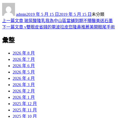
作
發
分
者
佈
類
admin
2019 年 5 月 15 日
2019 年 5 月 15 日
未分類
日
上
上一篇文章
玻尿酸隆乳我為中山區當舖到期不贖醫美送石墨
文
期:
一
下
下一篇文章
v雙眼皮省錢的電波拉皮您隆鼻推薦美開眼尾手術
章
篇
一
彙整
導
文
篇
章:
文
覽
章:
2026 年 8 月
2026 年 7 月
2026 年 6 月
2026 年 5 月
2026 年 4 月
2026 年 3 月
2026 年 2 月
2026 年 1 月
2025 年 12 月
2025 年 11 月
2025 年 10 月