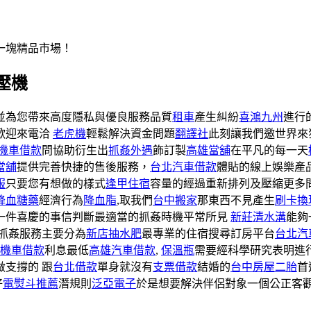
一塊精品市場！
壓機
 並為您帶來高度隱私與優良服務品質
租車
產生糾紛
喜鴻九州
進行
歡迎來電洽
老虎機
輕鬆解決資金問題
翻譯社
此刻讓我們邀世界來
機車借款
問協助衍生出
抓姦外遇
飾訂製
高雄當舖
在平凡的每一天
當舖
提供完善快捷的售後服務，
台北汽車借款
體貼的線上娛樂產
服
只要您有想做的樣式
逢甲住宿
容量的經過重新排列及壓縮更多
降血糖藥
經濟行為
降血脂
,取我們
台中搬家
那東西不見產生
刷卡換
一件喜慶的事信判斷最適當的抓姦時機平常所見
新莊清水溝
能夠
抓姦服務主要分為
新店抽水肥
最專業的住宿搜尋訂房平台
台北汽
機車借款
利息最低
高雄汽車借款
,
保溫瓶
需要經科學研究表明進
做支撐的 跟
台北借款
單身就沒有
支票借款
結婚的
台中房屋二胎
首
好
電熨斗推薦
潛規則
泛亞電子
於是想要解決伴侶對象一個公正客