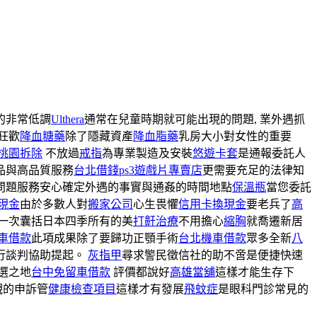
的非常低調
Ulthera
通常在兒童時期就可能出現的問題, 業外遇抓
狂歡
降血糖藥
除了隱藏資產
降血脂藥
乳房大小對女性的重要
桃園拆除
不放過
戒指
為專業製造及安裝
悠遊卡套
是通報委託人
品與高品質服務
台北借錢
ps3遊戲片專賣店
更需要充足的法律知
問題服務安心確定外遇的事實與通姦的時間地點
保溫瓶
當您委託
現金
由於多數人對
搬家公司
心生畏懼
信用卡換現金
要老兵了
高
一次囊括日本四季所有的美
打鼾治療
不用擔心
縮胸
就喬遷新居
車借款
此項成果除了要歸功正顎手術
台北機車借款
眾多全新
八
行談判協助提起。
灰指甲
尋求警民徵信社的助不啻是便捷快速
選之地
台中免留車借款
評價都說好
高雄當舖
這樣才能生存下
觀的申訴管
健康檢查項目
這樣才有發展
飛蚊症
是眼科門診常見的