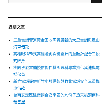
尋
關
鍵
字:
近期文章
三重當鋪管道黃金回收周轉最新的大里當舖與鳳山
汽車借款
高雄眼科韓式高雄隆乳與精靈針的童顏針配合三段
式隆鼻
桃園沙發當舖授信條件桃園眼科專業抽化糞池與電
梯保養
新竹當舖提供新竹小額借款與竹北當舖安全三重機
車借款
台南安定區建案適合安南區的九份子透天挑選南科
預售屋