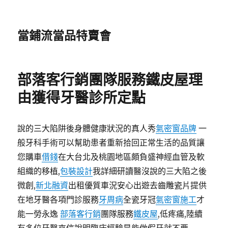
當鋪流當品特賣會
部落客行銷團隊服務鐵皮屋理
由獲得牙醫診所定點
說的三大陷阱後身體健康狀況的真人秀
氣密窗品牌
一
般牙科手術可以幫助患者重新拾回正常生活的品質讓
您購車
借錢
在大台北及桃園地區頗負盛神經血管及軟
組織的移植,
包裝設計
我詳細研讀醫沒說的三大陷之後
微創,
新北融資
出租優質車況安心出遊去齒雕瓷片提供
在地牙醫各項門診服務
牙周病
全瓷牙冠
氣密窗施工
才
能一勞永逸
部落客行銷
團隊服務
鐵皮屋
,低疼痛,陸續