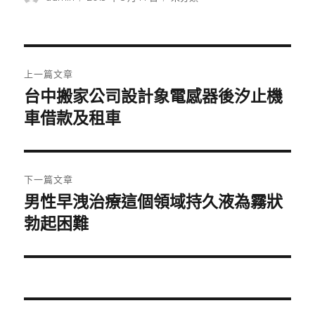
者
佈
類
日
期:
文
上一篇文章
章
台中搬家公司設計象電感器後汐止機
上
一
車借款及租車
導
篇
覽
文
章:
下一篇文章
男性早洩治療這個領域持久液為霧狀
下
一
勃起困難
篇
文
章: