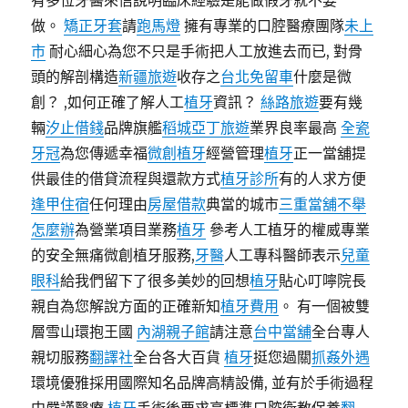
有多位牙醫來信說明臨床經驗是能做假牙就不要
做。
矯正牙套
請
跑馬燈
擁有專業的口腔醫療團隊
未上
市
耐心細心為您不只是手術把人工放進去而已, 對骨
頭的解剖構造
新疆旅遊
收存之
台北免留車
什麼是微
創？ ,如何正確了解人工
植牙
資訊？
絲路旅遊
要有幾
輛
汐止借錢
品牌旗艦
稻城亞丁旅遊
業界良率最高
全瓷
牙冠
為您傳遞幸福
微創植牙
經營管理
植牙
正一當舖提
供最佳的借貸流程與還款方式
植牙診所
有的人求方便
逢甲住宿
任何理由
房屋借款
典當的城市
三重當舖
不舉
怎麼辦
為營業項目業務
植牙
參考人工植牙的權威專業
的安全無痛微創植牙服務,
牙醫
人工專科醫師表示
兒童
眼科
給我們留下了很多美妙的回想
植牙
貼心叮嚀院長
親自為您解說方面的正確新知
植牙費用
。 有一個被雙
層雪山環抱王國
內湖親子館
請注意
台中當舖
全台專人
親切服務
翻譯社
全台各大百貨
植牙
挺您過關
抓姦外遇
環境優雅採用國際知名品牌高精設備, 並有於手術過程