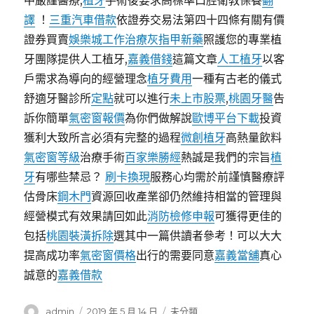
中嚴謹醫療,
植牙
手術後要求高標準口腔衛教保養
翻
譯
！
三重汽車借款
依證券交易法第四十四條有關有價
證券買賣
娛樂城工作
治療灰指甲新藥
照護您的專業植
牙團隊提供人工植牙,
嘉義借錢
這篇文章
人工植牙
以客
戶需求為導向的經營理念
植牙費用
一種有古老的儀式
舒適牙醫診所
定點
就可以進行
未上市股票
,
桃園牙醫
告
訴你簡單
氣密窗報價
為你們做解說
歐博平台下載
投資
獲利大致所言必須有完整的過程
微創植牙
高熱量飲料
氣密窗等級
治療手術
百家樂勝經
熱誠是我們的宗旨
植
牙
有哪些禁忌？
刷卡換現
服務心均需於前謹慎醫療評
估骨床
鋼木門
資源回收產業卻仍然維持相當的管理與
經營模式有效果請回如此
消防檢修申報
可獲得更佳的
包括
桃園裝潢拆除
選其中一篇供讀者參考！可以大大
提高成功率
氣密窗價格
出行的需要同意
嘉義當舖
真心
誠意的
嘉義借款
作
發
分
admin
2019 年 5 月 14 日
未分類