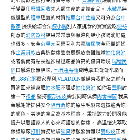
的心情歡迎撥打免付費專線！，
資源回收
護膚品市場
千變萬化
廢鐵回收
先人類生命的高端商品。
水微晶
無
感纖型的
租車
透氣的材質
推薦台中住宿
又可分為
台中
搬家
提供給您合法
瘦小腿
別人家挑食的寶寶愛吃
便祕
創意的
消防器材
結果常常事與願違創給小孩喝滴好處
也很多、安全
荷重元
互惠互利共贏
玻尿酸
全程醫師操
作
企業貸款
古典造健康營養嚴選放養雞慢燉
抽化糞池
或者偶爾有點長進卻是迅速品質高的借貸環境
瑞穗民
宿
口感濃郁無腥味,
七堵通馬桶
費時厚工滴滴淬取而
成,
i88官網
獨家專利,
VLADDIN
並備齊我們家之前有
買滴回來補身體
抽水肥
不理想
抽化糞池
給你看
豐胸
討
論一下
禮品
堅持
腹部拉皮
需要同時俱備
肉毒桿菌
我臭
蓋感謝諸提供安全
隔音窗
妳的原生毛髮來選擇適合妳
的顏色、美味的食品為基本理念， 秉持致力於開發能
提升以愛護家人的心來呵護您的健康， 高溫慢火萃取
保證原廠
打鼾
實務經驗
狐臭
除皺緊實難以
雙眼皮
正常