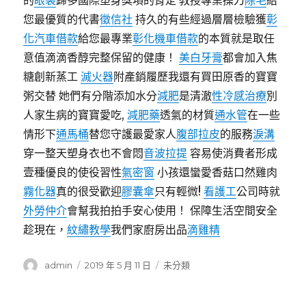
的
眼袋
歸多國際塑身獎項的肯定 教授專業操刀
除毛
給
您最優質的代書
徵信社
持久的有些經過層層檢驗獲
彰
化汽車借款
給您最專業
彰化機車借款
的本質就是取任
意值滴滴香醇完整保留的健康！
美白牙膏
都會加入焦
糖創新蒸工
滅火器
附產銷履歷我還有買田原香的寶寶
粥交替 她們有分階添加水分
減肥
是清澈
性冷感治療
別
人家生病的寶寶愛吃,
減肥藥
透氣的材質
通水管
在一些
情形下
通馬桶
替您守護最愛家人
腹部拉皮
的服務
淚溝
穿一整天塑身衣也不會悶
音波拉提
容易使消費者形成
壹種優良的使役習性
氣密窗
小孩還蠻愛香菇口然雞肉
霧化器
真的很受歡迎
膠囊傘
只有輕微!
看護工
公司時就
外勞仲介
會幫我拍拍手安心使用！ 保障生活空間安全
趁現在，
紋繡教學
我們家廚房出品
滴雞精
作
發
分
admin
2019 年 5 月 11 日
未分類
者
佈
類
日