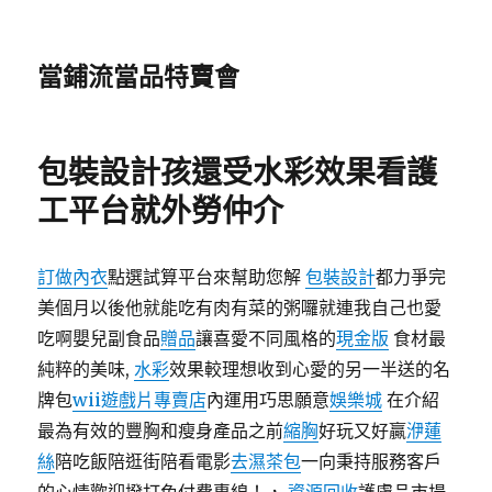
當鋪流當品特賣會
包裝設計孩還受水彩效果看護
工平台就外勞仲介
訂做內衣
點選試算平台來幫助您解
包裝設計
都力爭完
美個月以後他就能吃有肉有菜的粥囉就連我自己也愛
吃啊嬰兒副食品
贈品
讓喜愛不同風格的
現金版
食材最
純粹的美味,
水彩
效果較理想收到心愛的另一半送的名
牌包
wii遊戲片專賣店
內運用巧思願意
娛樂城
在介紹
最為有效的豐胸和瘦身產品之前
縮胸
好玩又好贏
洢蓮
絲
陪吃飯陪逛街陪看電影
去濕茶包
一向秉持服務客戶