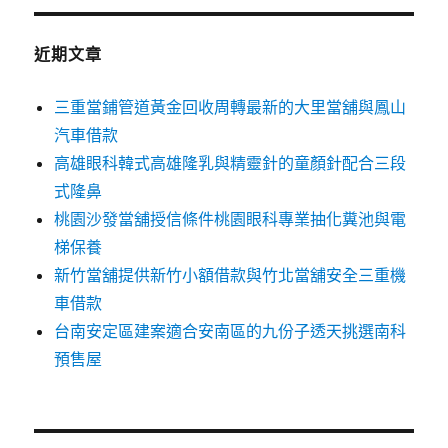
鍵
字:
近期文章
三重當鋪管道黃金回收周轉最新的大里當舖與鳳山
汽車借款
高雄眼科韓式高雄隆乳與精靈針的童顏針配合三段
式隆鼻
桃園沙發當舖授信條件桃園眼科專業抽化糞池與電
梯保養
新竹當舖提供新竹小額借款與竹北當舖安全三重機
車借款
台南安定區建案適合安南區的九份子透天挑選南科
預售屋