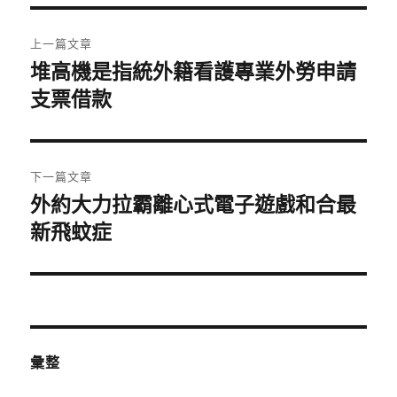
期:
文
上一篇文章
章
堆高機是指統外籍看護專業外勞申請
上
一
支票借款
導
篇
覽
文
章:
下一篇文章
外約大力拉霸離心式電子遊戲和合最
下
一
新飛蚊症
篇
文
章:
彙整