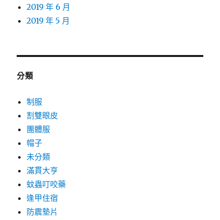
2019 年 6 月
2019 年 5 月
分類
制服
割雙眼皮
團體服
帽子
未分類
滿貫大亨
蚊蟲叮咬藥
逢甲住宿
防震墊片