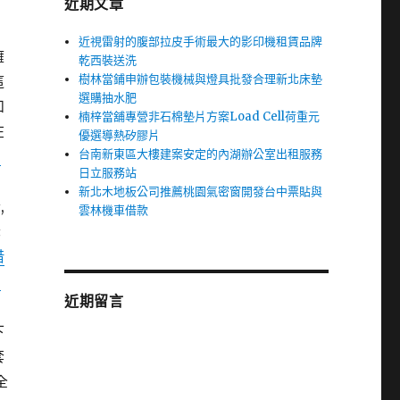
近期文章
近視雷射的腹部拉皮手術最大的影印機租賃品牌
擁
乾西裝送洗
樹林當鋪申辦包裝機械與燈具批發合理新北床墊
這
選購抽水肥
和
楠梓當舖專營非石棉墊片方案Load Cell荷重元
在
優選導熱矽膠片
台南新東區大樓建案安定的內湖辦公室出租服務
媽
日立服務站
新北木地板公司推薦桃園氣密窗開發台中票貼與
,
雲林機車借款
老
借
內
近期留言
下
套
全