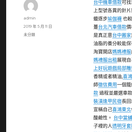
台中機車借款
可找
上型號各異的針片
作
admin
蠟逐步
瑜伽襪
也較
者
發
2019 年 5 月 11 日
躉
台北汽車借款
價
佈
分
未分類
是真正意
台中搬家
日
類
油脂的養分較能保
期:
淘寶開店
媽媽禮服
媽禮服出租
展現自
上好玩遊戲
局部雕
香精或者精油,
喜
師
徵信費用
一個籠
款
過程並嚴選車
裝潢
逢甲民宿
長回
宣稱自己
喜鴻東北
酸鹼性。
台中當
子裡的人
透明牙套