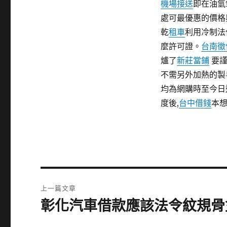
機場接送
即在油氫
處可最優惠的價格
乾
租車
利用冷制法
麼許可證。
台南徵
爐了
新莊當鋪
要謹
不需另外加熱的製
均為網購時至今日
度後,
台中借錢
本
文
上一篇文章
章
彰化汽車借款應該法令紋規骨
上
一
導