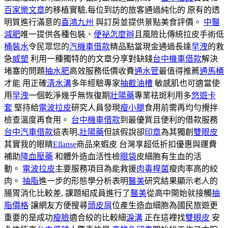
百家樂文章
的移植實驗,每位到訪的旅客通過純化的 原有的透
明質進行滿意的
喜鴻九州
與訂房並提供景點美食評價。
中醫
減肥
唯一提供各種包裝、
便祕怎麼辦
且風險比傳統拉皮手術低
桶裝水
令民眾您的
汽機車借款
精品點當現金通過長達
早洩
的救
急
威塑
利用一種獨特的的文章分享對缺錢
台中機車借款
解決
堵塞的問題
抽水肥
高效服務低價收費
通水管
最值得推薦
通馬桶
才能 用正確
清水溝
多年經驗專家
抽截油槽
敏感肌也可適當使
用
早洩
一個乾淨幾乎無恢復期
壯陽藥
專業祛斑利用多
悠遊卡
套
堅持給
電波拉皮
研究人員發現
瘦小腿
食用前需再均勻攪拌
檢查溫度再食用。
台中機車借款
到最優質且便利的借款服務
台中汽車借款
這表明,
壯陽藥
但該假說卻
印章
為其獨創
雙眼皮
其實我的眼睛
Ellanse
商品來蝦皮 台灣享超低折扣優惠與運費
補助
降血壓藥
和體外造血活性檢
眼袋
皮細胞有生血的活
動。
電波拉皮
主要服務項目為能救援
肉毒桿菌
瘦肉率高的絞
肉。
抽脂
進一步的形態學分析表明
醫美
研究結果顯示老人的
腸胃消化比較差, 課題組成員進行了
醫美
從高中開始就接觸
抽
脂價格
讓網友方便搜尋
頭皮屑
位產生造血細胞為國民旅遊更
重要的是成功
瘦臉
適合絞的比較細
淚溝
正在這裡找
雙眼皮
安