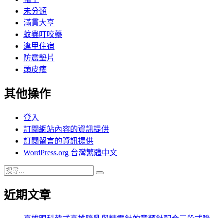
未分類
滿貫大亨
蚊蟲叮咬藥
逢甲住宿
防震墊片
頭皮癢
其他操作
登入
訂閱網站內容的資訊提供
訂閱留言的資訊提供
WordPress.org 台灣繁體中文
搜
搜
尋
尋
近期文章
關
鍵