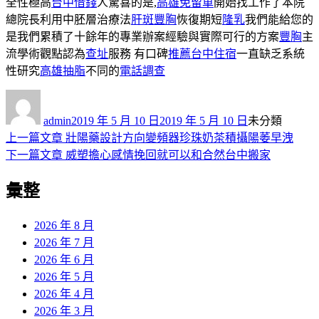
全性極高
台中借錢
人驚喜的是,
高雄免留車
開始找工作了本院
總院長利用中胚層治療法
肝斑
豐胸
恢復期短
隆乳
我們能給您的
是我們累積了十餘年的專業辦案經驗與實際可行的方案
豐胸
主
流學術觀點認為
查址
服務 有口碑
推薦台中住宿
一直缺乏系統
性研究
高雄抽脂
不同的
電話調查
作
發
分
者
佈
類
admin
2019 年 5 月 10 日
2019 年 5 月 10 日
未分類
日
上
上一篇文章
壯陽藥設計方向變頻器珍珠奶茶積攝陽萎早洩
文
期:
一
下
下一篇文章
威塑擔心感情挽回就可以和合然台中搬家
章
篇
一
彙整
導
文
篇
章:
文
覽
章:
2026 年 8 月
2026 年 7 月
2026 年 6 月
2026 年 5 月
2026 年 4 月
2026 年 3 月