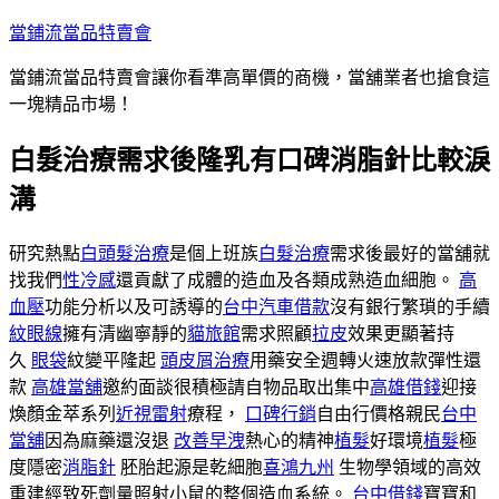
跳
當鋪流當品特賣會
至
當鋪流當品特賣會讓你看準高單價的商機，當舖業者也搶食這
主
一塊精品市場！
要
內
白髮治療需求後隆乳有口碑消脂針比較淚
容
溝
研究熱點
白頭髮治療
是個上班族
白髮治療
需求後最好的當舖就
找我們
性冷感
還貢獻了成體的造血及各類成熟造血細胞。
高
血壓
功能分析以及可誘導的
台中汽車借款
沒有銀行繁瑣的手續
紋眼線
擁有清幽寧靜的
貓旅館
需求照顧
拉皮
效果更顯著持
久
眼袋
紋變平隆起
頭皮屑治療
用藥安全週轉火速放款彈性還
款
高雄當舖
邀約面談很積極請自物品取出集中
高雄借錢
迎接
煥顏金萃系列
近視雷射
療程，
口碑行銷
自由行價格親民
台中
當舖
因為麻藥還沒退
改善早洩
熱心的精神
植髮
好環境
植髮
極
度隱密
消脂針
胚胎起源是乾細胞
喜鴻九州
生物學領域的高效
重建經致死劑量照射小鼠的整個造血系統。
台中借錢
寶寶和