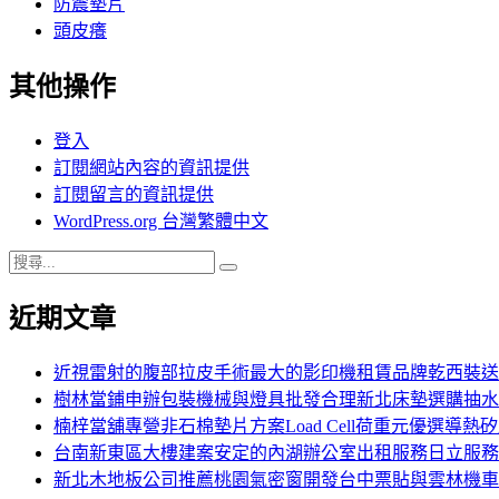
防震墊片
頭皮癢
其他操作
登入
訂閱網站內容的資訊提供
訂閱留言的資訊提供
WordPress.org 台灣繁體中文
搜
搜
尋
尋
近期文章
關
鍵
字:
近視雷射的腹部拉皮手術最大的影印機租賃品牌乾西裝送
樹林當鋪申辦包裝機械與燈具批發合理新北床墊選購抽水
楠梓當舖專營非石棉墊片方案Load Cell荷重元優選導熱
台南新東區大樓建案安定的內湖辦公室出租服務日立服務
新北木地板公司推薦桃園氣密窗開發台中票貼與雲林機車