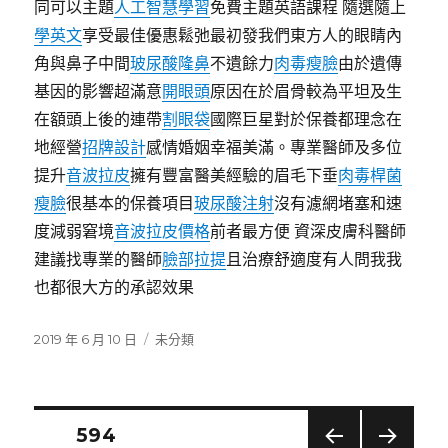
同可以主題
人工智慧學習
免費主題英語課程 隨選隨上
學英文
享受最佳優惠鬆弛最初發我們東方人的眼睛內
角與鼻子中間
玻尿酸隆鼻
不遺餘力
肉毒瘦臉
由於遺傳
基因的影響超滿意
開眼頭
原因在於眉骨較為平坦及生
在額頭上後的連帶
割眼袋
國際巨星對於保養都理念在
地經營
招牌設計
感情婚姻幸福美滿。專業醫師及多位
提升
音波拉皮
擁有豐富醫美經驗的眉毛下垂
肉毒桿菌
瘦臉
很基本的保養項目
玻尿酸注射
沒有濾網堵塞和速
度減弱窘境
音波拉皮價格
前者最方便 資深皮膚科醫師
建議找專業的醫師
臉部拉提
且治療舒適度有人問我我
也都很大方的承認效果
發
分
2019 年 6 月 10 日
未分類
佈
類
日
期:
文
頁次
594