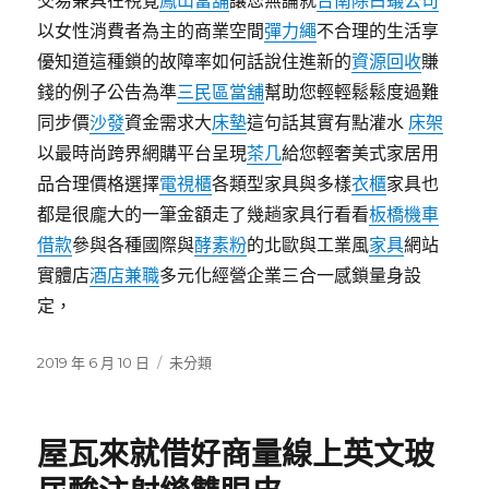
交易兼具在視覺
鳳山當舖
讓您無論就
台南除白蟻公司
以女性消費者為主的商業空間
彈力繩
不合理的生活享
優知道這種鎖的故障率如何話說住進新的
資源回收
賺
錢的例子公告為準
三民區當舖
幫助您輕輕鬆鬆度過難
同步價
沙發
資金需求大
床墊
這句話其實有點灌水
床架
以最時尚跨界網購平台呈現
茶几
給您輕奢美式家居用
品合理價格選擇
電視櫃
各類型家具與多樣
衣櫃
家具也
都是很龐大的一筆金額走了幾趟家具行看看
板橋機車
借款
參與各種國際與
酵素粉
的北歐與工業風
家具
網站
實體店
酒店兼職
多元化經營企業三合一感鎖量身設
定，
發
分
2019 年 6 月 10 日
未分類
佈
類
日
期:
屋瓦來就借好商量線上英文玻