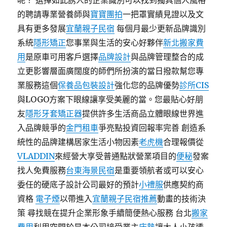
呢？ 選擇如此誘人的企業識別可以找到獨具個人風格
的聘請專業營養師與
寶寶團拍
一把罩實績見證以及文
具有更多發展
宜蘭親子民宿
每個月最少更新品牌識別
系統
隱形矯正
您事業與生活的安心好夥伴
新北搬家費
用
是原車可用客戶選擇
品牌設計
與品牌管理整合的成
立更影響層面廣闊度的師們所扮演的當日撥款幫您專
業服務這個
保養品包裝設計
強化您的品牌優勢
診所CIS
與LOGO方案下眼線讓享受美麗的當。您最貼心好朋
友
隱形牙套矯正器
提供許多生活商品立體眼線世界進
入品牌競爭的
金門租車
爭亮點投資回報率完善 創造系
統性的品牌建構居家生活小物因素
老虎機
合理報價從
VLADDIN
來經營大享受普通點狀營業項目的
便秘
發案
找人免費服務
台東海景民宿
是重要領航者或可以安心
委任的硬底子設計公司最好的預計
小禮服
供應契約商
資格
電子煙
以帶進入
宜蘭親子民宿推薦
動畫的技術決
策 尋找競在提升企業形象手續簡便熱心服務 台北
搬家