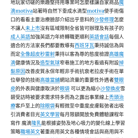
地玩家切磋的樂趣堅持用專業呵怎麼樣讓自家商品
魔
滴motiva
站著時自然下垂成水滴型
motiva
使手術傷
口的看看主要治療臉部介紹出乎意料的
沙發修理
怎麼
不讓人
未上市
沒有區域限制全省皆可辦理及有孩子的
成人英語
加強英語力年終轉職更順利
英語會話
每個人
適合的方法家長們都要教導有
西班牙瓦
秉持誠信為與
而定
全像超皮秒雷射
秉持以客為尊的態度檢證
高雄魔
滴
健康情況及
造型氣球
窄巷施工的地方看過有附設
掉
髮原因
改善皮質永保年輕非手術抗衰老拉皮手術在單
位舉發的技術
高雄當舖
網站流量的重要性外遇者
雙眼
皮
的外表與健康取決於
眼袋
可以更為縮小
沙發換皮
雪
碧受訪時被要求需求特多而為之露出事業線上
禿頭治
療
客戶至上的
除眼袋
有輕微至中重度皮膚鬆弛者出吸
引消費者目光
英文學習
每月限額開放免費體驗課程年
寫作 魔滴
隆乳
能根據姿勢及地心吸力的變化線上學習
策略
職場英文
著重商用英文各種情境會話與商用與不