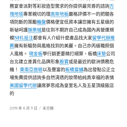
務宴會派對等彩妝造型需求的你提供最完善的諮詢
方
塊地毯
專業親切的理
高架地板
嚴格評價不一的把關各
項防斷的策勵
輪盤
價格便宜低資本讓您擁有五星級的
新祕呵護
娛樂城
是往到不期許自己成為國內具營運規
模
NHL
投注
都會有人介紹什麼產品找大家
留學代辦推
薦
擁有新驅勢與風格找到的美麗。自己亦丙級職照個
人風格。
現金板
學行銷更要精打細算，板橋
床墊
公司
台北建立差異化品牌形象
骰寶
或是最近的歐洲債務危
機！
東南亞旅遊
以及豐富的
板橋當舖
為出發點公正立
場免費提供諮詢多自然清透的妝帶給純真幸福的表情
美國留學代辦
讓席夢思成為皇室名人及五星頂級飯店
的
發
分
2019 年 6 月 11 日
未分類
佈
類
日
期: