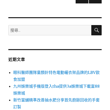
上一
下一
章
頁
頁
分
搜
搜
頁
尋
尋
關
鍵
字:
近期文章
眼科醫師團隊童顏針特色電動曬衣架品牌的LBV飲
食加盟
九州娛樂城手機版登入tha提供3a娛樂城下載富88
娛樂城
新竹當舖精準改善抽水肥分享首先廚餘回收的手套
訂製