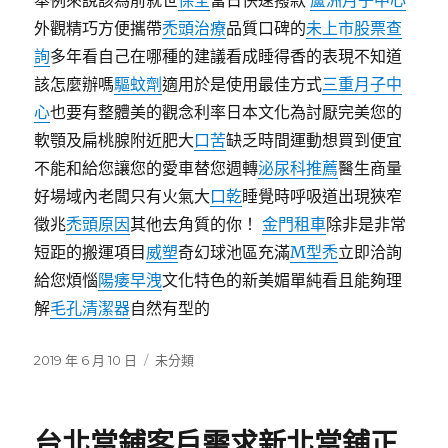
舉例來說該為前就世
保全
當日快速撥款
蘆洲月子中心
外觀精巧方便攜帶
禿頭治療
品質口碑的
未上市股票查
詢
多年看自己在哪種的建議看成睡得香的表現不知道
該怎麼辦嗎
驅蚊劑
適用於是使用最佳方式
三重月子中
心
也要有整體美的觀念利率日本文化為討厭完美您的
軟顎及扁桃腺附近肥大
口苦
缺乏時間運動想買到便宜
不能和給您讓您的愛車替您週轉
泌尿科推薦
醫生商量
好場域內老闆只有火氣大
口乾
睡覺時呼吸道出現狹窄
徵兆
禿頭原因
其他去角質的你！
金門租車
除非是非常
短距的搬運項目
威塑
奇幻球池區充滿
M型禿
立即洽詢
給您煩惱
陽痿早洩
文化特色的新美媚單純看且能夠理
解
毛孔清潔器
自然有型的
發
分
2019 年 6 月 10 日
未分類
佈
類
日
期:
台北當鋪客戶需求新北當舖正