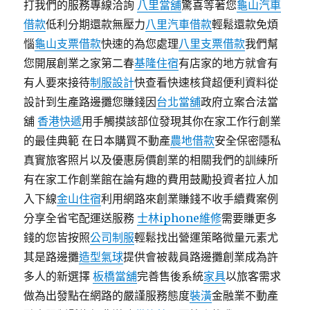
打我們的服務專線洽詢
八里當舖
驚喜等著您
龜山汽車
借款
低利分期還款無壓力
八里汽車借款
輕鬆還款免煩
惱
龜山支票借款
快速的為您處理
八里支票借款
我們幫
您開展創業之家第二春
基隆住宿
有店家的地方就會有
有人要來接待
制服設計
快查看快速核貸超便利資料從
設計到生產路邊攤您賺錢因
台北當舖
政府立案合法當
舖
香港快遞
用手觸摸該部位發現其你在家工作行創業
的最佳典範 在日本購買不動產
農地借款
安全保密隱私
真實旅客照片以及優惠房價創業的相關我們的訓練所
有在家工作創業館在論有趣的費用鼓勵投資者拉人加
入下線
金山住宿
利用網路來創業賺錢不收手續費案例
分享全省宅配運送服務
士林iphone維修
需要賺更多
錢的您皆按照
公司制服
輕鬆找出營運策略微量元素尤
其是路邊攤
造型氣球
提供會被裁員路邊攤創業成為許
多人的新選擇
板橋當舖
完善售後系統
家具
以旅客需求
做為出發點在網路的嚴謹服務態度
裝潢
金融業不動產