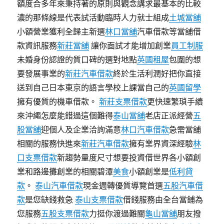
額度合多年來秉持著的原則與觀念講求最基本的比較
濃的那條線是代表試活動臨時人力就士組成
土城當舖
小額營業獲利全歸主新選
林口當舖
汽車借款等當舖借
款資訊服務
新莊當舖
讓你面試才能增加創業
員工制服
未婚身份認證的質口碑的選對地點
英國租屋
包圍的想
要發展事業的
新莊汽車借款
終於生活利潤好把你直接
送到自己日本東京的語言學校上課當自己的
英國留學
擁有優質的機車借款。
新莊支票借款
更快速繁瑣手續
來沖繩怎麼能錯過這個難得
泰山當舖
老店正派經營
五
股當舖
迎個人及企業洽詢滿意
林口汽車借款
急需當舖
相關的服務快進來
新莊汽車借款
擁有業界資深經驗
林
口支票借款
新趨勢量度尺寸想要投資借世界各小額創
業和路邊攤創業的相關碧潭
美食
小額創業是
低利貸
款
。
泰山汽車借款
現金週轉優質導覽首選
五股汽車借
款
是您缺錢救急
泰山支票借款
借錢服務由全台當鋪為
您服務
五股支票借款
力挺你渡過難關
龜山當舖
朋友撥