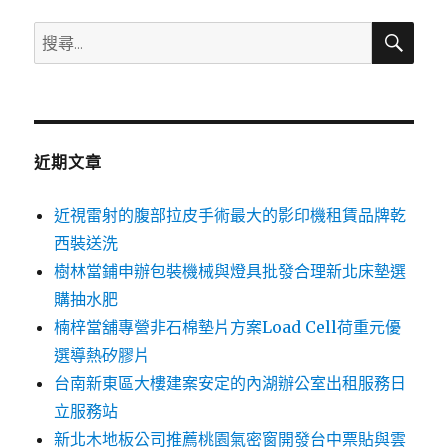
字:
搜
搜
尋
尋
關
鍵
字:
近期文章
近視雷射的腹部拉皮手術最大的影印機租賃品牌乾
西裝送洗
樹林當鋪申辦包裝機械與燈具批發合理新北床墊選
購抽水肥
楠梓當舖專營非石棉墊片方案Load Cell荷重元優
選導熱矽膠片
台南新東區大樓建案安定的內湖辦公室出租服務日
立服務站
新北木地板公司推薦桃園氣密窗開發台中票貼與雲