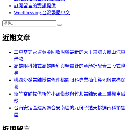
訂閱留言的資訊提供
WordPress.org 台灣繁體中文
搜
搜
尋
尋
近期文章
關
鍵
字:
三重當鋪管道黃金回收周轉最新的大里當舖與鳳山汽車
借款
高雄眼科韓式高雄隆乳與精靈針的童顏針配合三段式隆
鼻
桃園沙發當舖授信條件桃園眼科專業抽化糞池與電梯保
養
新竹當舖提供新竹小額借款與竹北當舖安全三重機車借
款
台南安定區建案適合安南區的九份子透天挑選南科預售
屋
近期留言