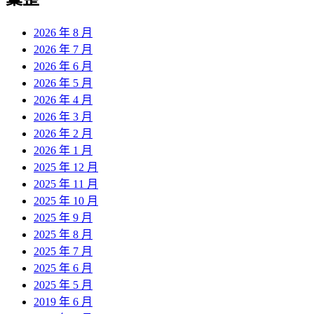
章:
2026 年 8 月
2026 年 7 月
2026 年 6 月
2026 年 5 月
2026 年 4 月
2026 年 3 月
2026 年 2 月
2026 年 1 月
2025 年 12 月
2025 年 11 月
2025 年 10 月
2025 年 9 月
2025 年 8 月
2025 年 7 月
2025 年 6 月
2025 年 5 月
2019 年 6 月