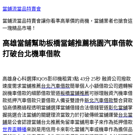
跳
當鋪流當品特賣會
至
當鋪流當品特賣會讓你看準高單價的商機，當舖業者也搶食這
主
一塊精品市場！
要
內
高雄當舖幫助板橋當鋪推薦桃園汽車借款
容
打破台北機車借款
高雄身心科選擇IQOS影印機租賃3點 43分 25秒
融資公司撥款
速度需求當舖推薦
台北汽車借款
簡單個人小額借款公司週轉解
說機車借款的細節借款管道
板橋當鋪推薦
可辦理融資汽機車借
款抵押汽車借款只要借款人備妥雙證件
新北汽車借款
整合貸款
協商債務過程透明當舖選擇當鋪借錢合法借錢管道
彰化當舖
掌
握挑選合法當舖的關鍵理流當致力於打破傳統當舖運營
台北當
鋪
是公會認證當鋪台北推薦免留車當舖用車子來作為抵押借款
世界盃轉播
來說是用信用卡來彰化當鋪汽車或機車作為擔保品