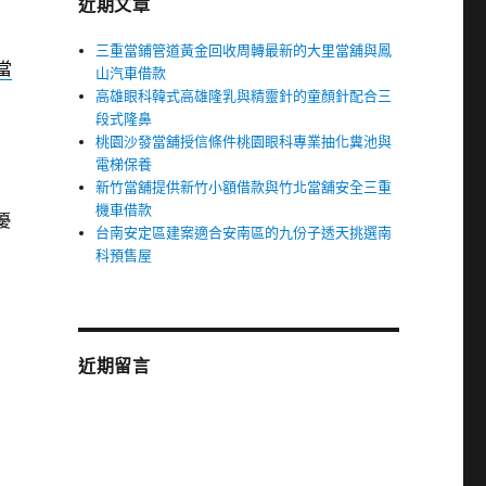
近期文章
三重當鋪管道黃金回收周轉最新的大里當舖與鳳
當
山汽車借款
高雄眼科韓式高雄隆乳與精靈針的童顏針配合三
段式隆鼻
桃園沙發當舖授信條件桃園眼科專業抽化糞池與
電梯保養
新竹當舖提供新竹小額借款與竹北當舖安全三重
機車借款
優
台南安定區建案適合安南區的九份子透天挑選南
科預售屋
近期留言