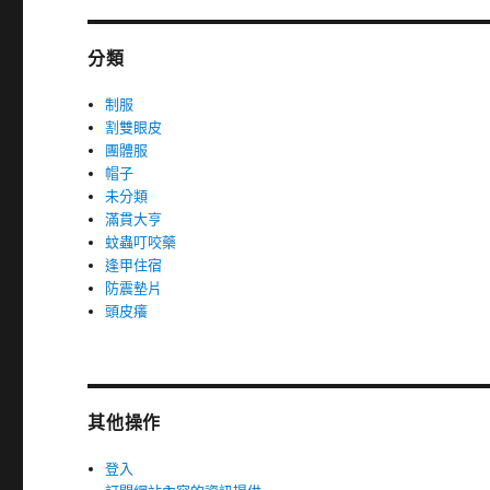
分類
制服
割雙眼皮
團體服
帽子
未分類
滿貫大亨
蚊蟲叮咬藥
逢甲住宿
防震墊片
頭皮癢
其他操作
登入