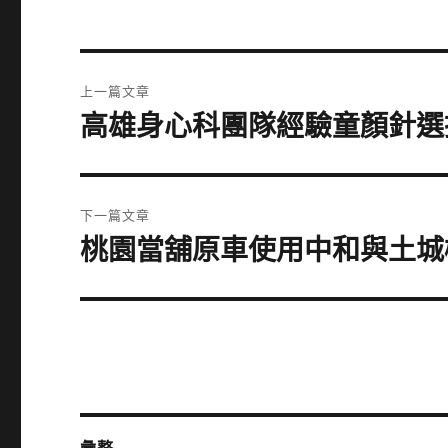
文
上一篇文章
章
高雄身心科團隊經驗童顏針選擇
上
一
導
篇
覽
文
下一篇文章
章:
桃園當舖原車使用中和與土城
下
一
篇
文
章: