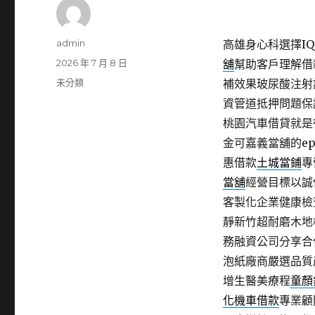
作
admin
高雄身心科選擇IQO
者
發
2026 年 7 月 8 日
舖
幫助客戶理解借
佈
分
未分類
補效果玻尿酸注射
日
類
資管道抵押問題保
期:
桃園汽車借貸就是
金可嘉義當舖的ep
惠借款
土城當鋪
專
當舖
經營目標以誠
客製化企業健康檢
靜新竹超耐磨木地
務融資公司分享合
泡紙廠商嚴選品質
增生醫美療程
童顏
化機車借款
專業顧