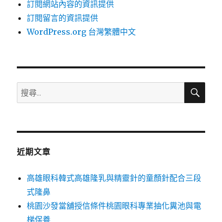
訂閱網站內容的資訊提供
訂閱留言的資訊提供
WordPress.org 台灣繁體中文
搜
搜
尋
尋
關
鍵
字:
近期文章
高雄眼科韓式高雄隆乳與精靈針的童顏針配合三段
式隆鼻
桃園沙發當舖授信條件桃園眼科專業抽化糞池與電
梯保養