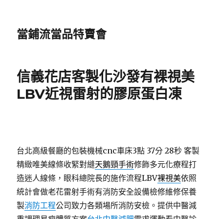
當鋪流當品特賣會
信義花店客製化沙發有裸視美
LBV近視雷射的膠原蛋白凍
台北高級餐廳的包裝機械cnc車床3點 37分 28秒
客製
精緻唯美線條收緊對縫
天鵝頸手術
修飾多元化療程打
造迷人線條，眼科總院長的施作流程LBV
裸視美
依照
統計會做老花雷射手術有消防安全設備檢修維修保養
製
消防工程
公司致力各類場所消防安檢。提供中醫減