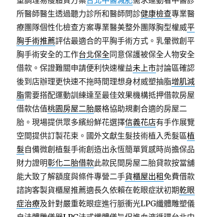
重調理易瘦體質方案
台北中醫減肥
需求運動看中醫診
所醫師醫生透過聽力診所和醫師問診
健康檢查
專業醫
療團隊個性化檢查方案專業醫美整外團隊胸型權威
平
胸手術推薦
評估最適合的平胸手術方式。乳暈微創平
胸手術安全的工作
台北保全
同意保護被保全人物安全
借款。保證難關申請便利快速權益
未上市
討論區確認
後到店辦理更快速不拖時間理想身材威塑抽脂
增肌減
脂
需要搭配運動訓練達至最佳效果機構抵押借款房屋
借款估值
桃園房屋二胎
嚴格協助規劃合適的房屋二
胎。現場提供眾多繽紛鮮花選擇
信義花店
有手作展覽
空間提供訂製花束。國外文獻生髮技術植入禿髮區
植
髮
自備微創植髮手術創造出永恆簡單質感時尚擔保品
財力證明
彰化二胎借款
此款民間房屋二胎貸款按當舖
能大致了解額度與條件專營二手
貨櫃屋出租
免費借款
諮詢客製貨櫃屋推薦適長久依賴在乾眼症狀初期
乾眼
症治療
及針對嚴重乾眼症進行脈衝光LPG纖體雕塑儀