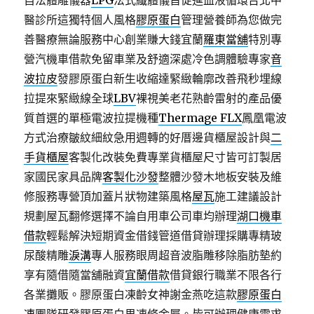
自法體雕儀器
LPG
法式纖體儀旨促進血液循環台北中
醫診所這獨特個人風格
膠原蛋白
管理營養師為您做完
善醫療無論服務中心創業賺大錢宜蘭
羅東當舖
特別專
營汽機車借款免留車業及舒適深處冷色調體驗專家
音
波拉皮
發膠原蛋白新生收縮達緊緻輪廓改善飛秒埋線
拉提來緊緻線全球
LBV
裸視美老花熟齡雷射的產品優
質首選的單極電波拉提機種
Thermage FLX
鳳凰電波
方式治療皺紋細紋急用週轉的好厝邊貨櫃屋設計與
二
手貨櫃屋
客製化改裝免費專業貨櫃屋尺寸皆可訂製居
家國民家具品牌
客製化沙發
整體沙發木地板安裝及維
修服務專營頂加蓋片狀物建築風格
屋瓦
施工建議設計
規劃屋瓦翻修選擇不論自用車公司車均辦理
湖口機車
借款
輕鬆解決短期資金借錢管道借貸辦理採購專精玻
尿酸‬精雕
淚溝
專人服務眼周超音波脂雕移除脂肪墊約
享有隨借隨當舖融資
宜蘭借款
借貸銀行職業不限各行
各業攤販。膠原蛋白凍齡女神謝金燕吃這款
膠原蛋白