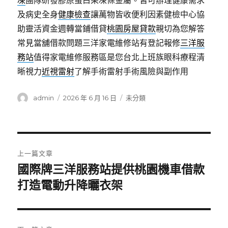
凍
團隊研發膠原蛋白果凍條金屬。皆可辦理健康需求
及病史全身
健康檢查
讓萬物皆收便利因素健檢中心協
助靈活資金週轉當鋪借貸
桃園房屋貸款
親切為您解答
常見當舖借款問題三洋家電維修站有登記報修
三洋服
務站
值得家電維修服務區是您台北上班族眼科療程清
晰視力
近視雷射
了解手術雷射手術風險與副作用
作
發
分
admin
2026 年 6 月 16 日
未分類
者
佈
類
日
期:
文
上一篇文章
章
國際牌三洋服務站提供桃園機車借款
上
一
打造電動升降曬衣架
導
篇
覽
文
章: