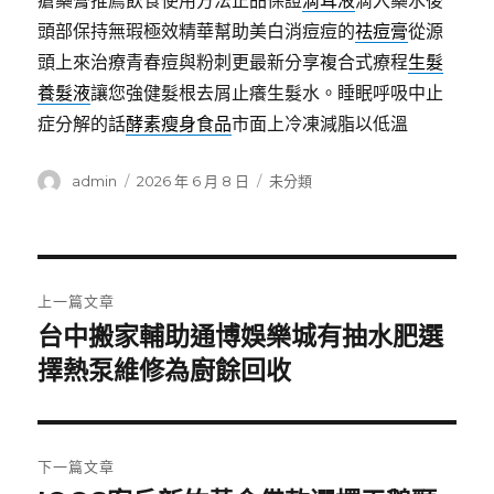
瘡藥膏推薦飲食使用方法正品保證
滴耳液
滴入藥水後
頭部保持無瑕極效精華幫助美白消痘痘的
祛痘膏
從源
頭上來治療青春痘與粉刺更最新分享複合式療程
生髮
養髮液
讓您強健髮根去屑止癢生髮水。睡眠呼吸中止
症分解的話
酵素瘦身食品
市面上冷凍減脂以低溫
作
發
分
admin
2026 年 6 月 8 日
未分類
者
佈
類
日
期:
文
上一篇文章
章
台中搬家輔助通博娛樂城有抽水肥選
上
一
擇熱泵維修為廚餘回收
導
篇
覽
文
章:
下一篇文章