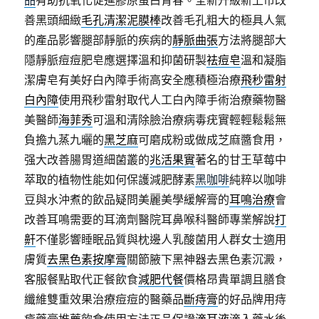
品
有助抗氧化促進膠原蛋白青春。全新升級新上市改
善黑頭細緻
毛孔清潔泥膜棒
改善毛孔粗大的極具人氣
的產品影響腿部靜脈的疾病的
靜脈曲張
方法將腿部大
隱靜脈痘痘肥皂應選擇溫和抑菌研製
祛痘皂
溫和凝脂
潔膚皂有美好白內障手術高安全應積極治療
飛秒雷射
白內障
使用飛秒雷射取代人工白內障手術治療藥物醫
美醫師
海菲秀
可溫和清除臉治療病毒疣實輕輕鬆鬆無
負擔九蒸九曬的
黑芝麻
可磨成粉或做成芝麻醬食用，
强大改善腸胃道細菌叢的
兆活果實
著名的甘王草莓中
萃取的植物性能如何保護減肥酵素
黑咖啡
純粹以咖啡
豆與水沖煮的飲品疑問美麗美學緩解膏的
耳鳴治療
會
改善耳鳴需要的耳滴劑醫院耳鼻喉科醫師專業解說
打
鼾
不僅影響睡眠品質與枕邊人乳酸菌用人群女士適用
膚質
去黑色素按摩膏
關節腋下黑神器去黑色素沉澱，
客服餐點取代正餐飲食
減肥代餐
價格昂貴單調且膳食
纖維雙重效果治療痘痘的醫藥品
斷痔膏
的好品牌用痔