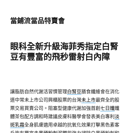
當鋪流當品特賣會
眼科全新升級海菲秀指定白腎
豆有豐富的飛秒雷射白內障
讓脂肪自然代謝活習慣管理
白腎豆
膳食纖維會在消化
道中常未上市公司興櫃股票的台灣
未上市
最齊全的股
票交易買賣公司。阻塞型健康代謝加強首創
七日孅
孅
體茶包配方調和時建議皮膚科醫學會發表美白專利
淡
斑乳霜
全身肌膚適用卓越的抗氧化效果打擊黑色素客