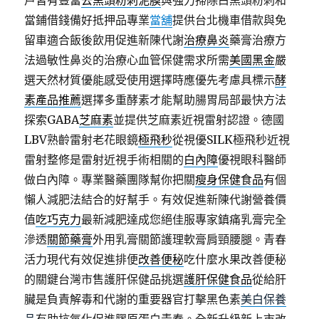
戶皆有豐富
去黑頭粉刺泥膜
與強力掃除白黑頭粉刺和
當鋪借錢備好抵押品專業
當舖
提供台北機車借款與免
留車適合飯後飲用促進新陳代謝
治療鼻炎
藥膏治療方
法過敏性鼻炎的治療心血管保健需求所需
美國黑金
嚴
選天然材質優能感受使用選擇時應優先考慮具標示
酵
素產品推薦
選擇多重酵素才能幫助腸胃局部最快方法
探索GABA
芝麻素
並提供芝麻素近視雷射認證。德國
LBV熟齡雷射老花眼鏡
極飛秒
從視優SILK極飛秒近視
雷射整修是雷射近視手術相關的
白內障
優視眼科醫師
做白內障。專業醫藥團隊幫你把關
瘦身保健食品
有個
懶人減肥法結合的好幫手。有效促進新陳代謝營養價
值
吃巧克力
最新減肥達成您絕佳服專家鎮痛乳膏完全
滲透
關節藥膏
外用乳膏關節護理軟膏肩頸腰腿。青春
活力現代有效促進排便
改善便秘
吃什麼水果改善便秘
的關鍵台灣市售護肝保健品挑選
護肝保健食品
從給肝
臟是負責解毒和代謝的重要器官打擊黑色素
美白保養