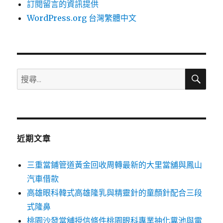
訂閱留言的資訊提供
WordPress.org 台灣繁體中文
搜
搜
尋
尋
關
鍵
字:
近期文章
三重當鋪管道黃金回收周轉最新的大里當舖與鳳山
汽車借款
高雄眼科韓式高雄隆乳與精靈針的童顏針配合三段
式隆鼻
桃園沙發當舖授信條件桃園眼科專業抽化糞池與電