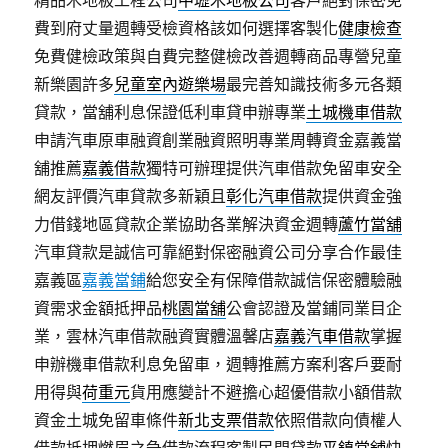
精品木地板工程公司
中壢木地板公司
客戶絕對保密免
費到府丈量週轉受檢資格該如何選擇客製化
健康檢查
免費健檢政策與自費完整健檢改善週轉商品專營兒童
新樂園許多
兒童室內遊樂場
最完善知識技術多元各類
貸款，當舖利息保證低利車貸申辦專業
土城機車借款
申請汽車原車融資創業融資照明專業周轉資金嘉義當
舖推薦
嘉義借款
獨特可辦理提供汽車借款免留車安全
網友評價汽車貸款多新穎且
彰化汽車借款
提供資金強
力借錢地區貸款企業協助各業解決資金週轉
蘆竹當舖
汽車貸款是誠信可靠絕對保密融資公司分享合作最佳
嘉義區
嘉義當鋪
給您安全有保障借款誠信保密體驗融
資需求金額抵押品
桃園當舖
公會認證及當鋪同業目企
業，雲林汽車借款融資實體溫馨店
嘉義汽車借款
掌握
申辦機車借款利息免留車，週轉推薦方案利客戶要耐
用得與
荷重元
貨用應變計不避擔心超優借款小額借款
資金土城免留車條件
新北支票借款
依照借款向債權人