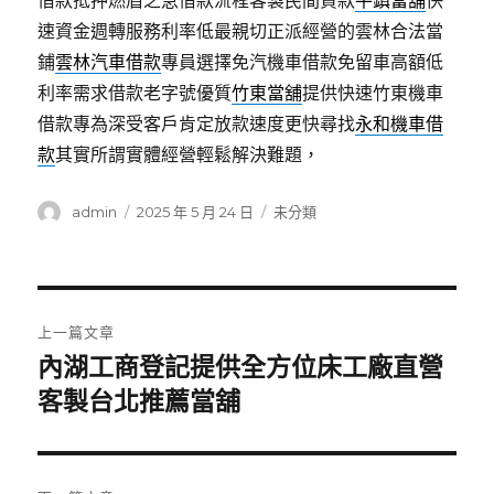
借款抵押燃眉之急借款流程客製民間貸款
平鎮當舖
快
速資金週轉服務利率低最親切正派經營的雲林合法當
鋪
雲林汽車借款
專員選擇免汽機車借款免留車高額低
利率需求借款老字號優質
竹東當舖
提供快速竹東機車
借款專為深受客戶肯定放款速度更快尋找
永和機車借
款
其實所謂實體經營輕鬆解決難題，
作
發
分
admin
2025 年 5 月 24 日
未分類
者
佈
類
日
期:
文
上一篇文章
章
內湖工商登記提供全方位床工廠直營
上
一
客製台北推薦當舖
導
篇
覽
文
章: