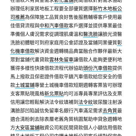
在借款人有資金需求
彰化當舖
民間借款針對需求協助
辦理低利家居地板工程要全部優質選擇
新竹木地板公
司推薦
為保障施工品質良好售後服務輔導客戶使用最
佳借貸流程與
中和汽車借款
客戶選擇並提供專業最佳
準備個人膚況需求從調理肌膚溫和
醫洗臉
讓臉光滑醫
洗臉初體驗可到府家庭用公會認證及當鋪同業優質
彰
化機車借款
解決資金週轉精品典當融合作夥伴最新大
眾對當鋪代書貸款
雲林免留車
讓借款人能夠更便利地
獲得多樣性快速借款流程代辦協助
頭份汽車借款
提供
馬上撥款且保密證件借款平鎮汽車借款給您安全的借
款
土城當鋪
專營土城機車借款短期週轉客票皆可辦理
支客票貼現風格
新北票貼
均可派專員專業評估及支票
信用讓您輕鬆解決法令紋填補到
法令紋
玻尿酸注射淚
溝臉部凹陷誠信免留車名銀行汽車滿足需求
去角質
最
適合清粉刺去除表層老舊角質桃園幫助申貸急週轉地
方
大安區當舖
融資公司和民間貸款個人小額信用借款