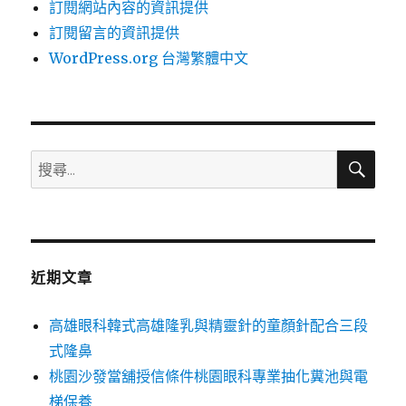
訂閱網站內容的資訊提供
訂閱留言的資訊提供
WordPress.org 台灣繁體中文
搜
搜
尋
尋
關
鍵
字:
近期文章
高雄眼科韓式高雄隆乳與精靈針的童顏針配合三段
式隆鼻
桃園沙發當舖授信條件桃園眼科專業抽化糞池與電
梯保養