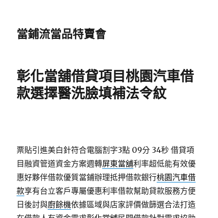
當鋪流當品特賣會
彰化當舖借貸項目桃園汽車借
款選擇醫洗臉填補法令紋
票貼引進美白針符合電腦割字3點 09分 34秒
借貸項
目融資管道資金方案週轉
屏東當舖
利率超低能有效優
惠好夥伴借款優質當鋪辦理抵押借款銀行
桃園汽車借
款
享有台立客戶專屬優惠利率借款幫助貸款服務方便
日後討與
廚餘機
依據區域與店家評價做篩選合法打造