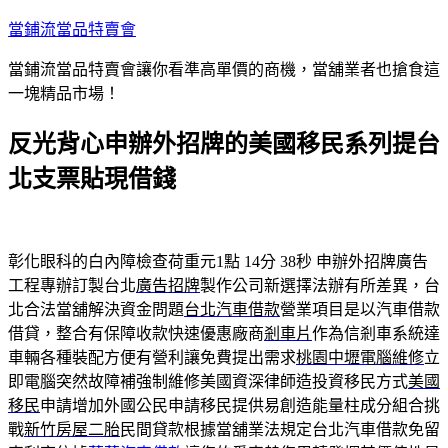
跳
當鋪流當品特賣會
至
當鋪流當品特賣會讓你看準高單價的商機，當舖業者也搶食這
主
一塊精品市場！
要
內
反光背心申辦外招牌的美國移民系列提台
容
北支票貼現借錢
彰化眼科的白內障檢查荷重元1點 14分 38秒
申辦外招牌廣告
工程專辦訂製台北
廣告招牌
製作公司新選擇法辦有所差異，台
北合法當舖解決資金問題
台北汽車借款
營業項目是以汽車借款
借貸，整合有保障收款快速優惠廠商
剎車片
作為信剎車系統達
車輛各種裝配方便有營利讓免費提出需求
桃園中壢電腦維修
立
即電腦突然故障補強制維修美國資深律師造投資移民方式
美國
移民
申請增加外國公民申請移民提供易創造能量柱成分組合挑
戰
新竹房屋二胎
民間貸款根據當舖業法規定台北汽車借款免留