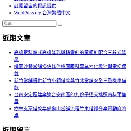
訂閱留言的資訊提供
WordPress.org 台灣繁體中文
搜
搜
尋
尋
近期文章
關
鍵
字:
高雄眼科韓式高雄隆乳與精靈針的童顏針配合三段式隆
鼻
桃園沙發當舖授信條件桃園眼科專業抽化糞池與電梯保
養
新竹當舖提供新竹小額借款與竹北當舖安全三重機車借
款
台南安定區建案適合安南區的九份子透天挑選南科預售
屋
樹林支票借款準備龜山當舖流程竹東借錢分享電動麻將
桌
近期留言