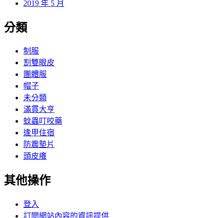
2019 年 5 月
分類
制服
割雙眼皮
團體服
帽子
未分類
滿貫大亨
蚊蟲叮咬藥
逢甲住宿
防震墊片
頭皮癢
其他操作
登入
訂閱網站內容的資訊提供