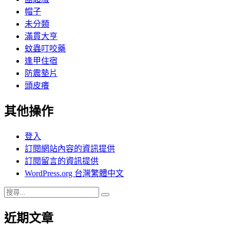
帽子
未分類
滿貫大亨
蚊蟲叮咬藥
逢甲住宿
防震墊片
頭皮癢
其他操作
登入
訂閱網站內容的資訊提供
訂閱留言的資訊提供
WordPress.org 台灣繁體中文
搜
搜
尋
尋
近期文章
關