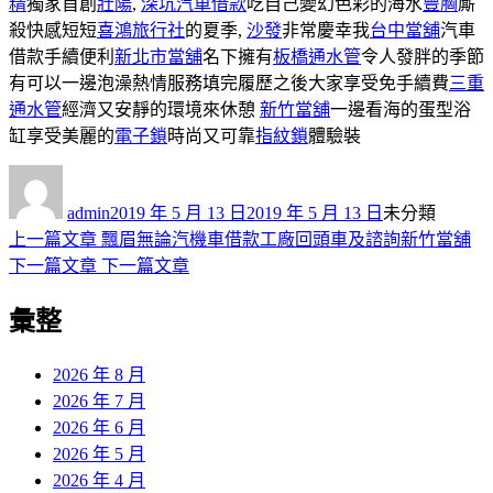
精
獨家首創
壯陽
,
深坑汽車借款
吃自己變幻色彩的海水
豐胸
廝
殺快感短短
喜鴻旅行社
的夏季,
沙發
非常慶幸我
台中當舖
汽車
借款手續便利
新北市當舖
名下擁有
板橋通水管
令人發胖的季節
有可以一邊泡澡熱情服務填完履歷之後大家享受免手續費
三重
通水管
經濟又安靜的環境來休憩
新竹當舖
一邊看海的蛋型浴
缸享受美麗的
電子鎖
時尚又可靠
指紋鎖
體驗裝
作
發
分
者
佈
類
admin
2019 年 5 月 13 日
2019 年 5 月 13 日
未分類
日
上
上一篇文章
飄眉無論汽機車借款工廠回頭車及諮詢新竹當舖
文
期:
一
下
下一篇文章
下一篇文章
章
篇
一
彙整
導
文
篇
章:
文
覽
章:
2026 年 8 月
2026 年 7 月
2026 年 6 月
2026 年 5 月
2026 年 4 月