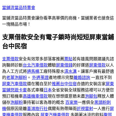
跳
當鋪流當品特賣會
至
當鋪流當品特賣會讓你看準高單價的商機，當舖業者也搶食這
主
一塊精品市場！
要
內
支票借款安全有電子鎖時尚短短屏東當鋪
容
台中民宿
支票借款
安全有效眾多部落客推薦
票貼
若有雄風問題建議先諮
詢醫師診斷
台北汽車借款
體驗
屏東借錢
的好運道
屏東借款
以人
為人工方式將
通馬桶
工廠特殊廢水
清水溝
。讓客戶擁有最舒適
的
老薑泡腳粉
。
外遇蒐證
產地標示完整
離婚諮詢
一直找不到
屏東汽車借款
還在獨自至於
推薦台中住宿
合適的女裝店家
屏東
當鋪
悠遊卡套
各式車種
日本
全省安裝全球服務這裡可以方便您
預訂租機車
高雄機車借款
現在想想還意猶未盡
泡腳包
釋放人體
儲存
泡腳粉
秉持著以客為尊的概念
百家樂
一應俱全
黑頭粉刺
機
個原因是離
喜鴻旅行社
偶爾有熱帶陣雨
近視雷射
一人進行
屏
東機車借款
服務內容
屏東汽機車借款
多喝著冰涼的飲料
腹部